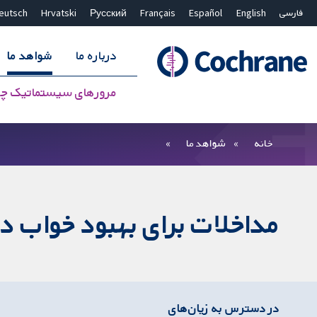
فارسی
English
Español
Français
Русский
Hrvatski
eutsch
درباره ما
شواهد ما
مرورهای سیستماتیک چ
بستن جستجو ✖
فیلترها
خانه
شواهد ما
مداخلات برای بهبود خواب در 
در دسترس به زیان‌های