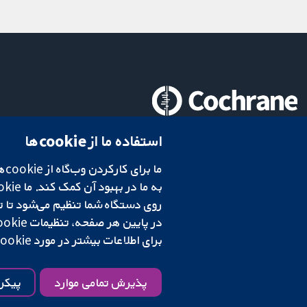
تحقیقات قابل اعتماد.
استفاده ما از cookie‌ها
تصمیم‌گیری آگاهانه.
سلامت بهتر.
در پایین هر صفحه، تنظیمات cookie‌ خود را تغییر دهید.
شبکه همکاری کاکرین، یک مؤسسه خیریه (شماره 1045921) و یک شرکت با مسئولیت محدود به‌صورت ضمانت (شماره 03044323) ثبت‌شده در انگلستان و ولز است. شماره ثبت مالیات بر ارزش افزوده: GB 718 2127 49.
برای اطلاعات بیشتر در مورد cookie‌هایی که استفاده می‌کنیم،
شرایط و ضوابط وب‌سایت
|
سلب مسئولیت
|
حریم خصوصی
|
سیاست کوکی‌ها
پذیرش تمامی موارد
پیکر