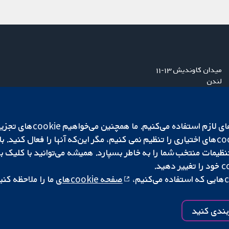
میدان کاوندیش ۱۳-۱۱
لندن
W1G 0AN
بریتانیا
ما برای کارکردن وب‌گاه از ie‌
صفحه cookie‌های
ما را ملاحظه کنی
|
تنظیمات کوکی
کپی‌رایت © ۲۰۲۵ همکاری کاکرین
بندی کنید