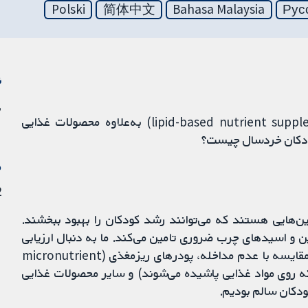
Polski
简体中文
Bahasa Malaysia
Рус
ن
تاثیر مکمل‌های غذایی مبتنی بر لیپید (lipid-based nutrient supplements; LNS) به‌علاوه محصولات غذایی
کودکان خردسال چیست؟
م
2 م
مین‌هایی هستند که می‌توانند رشد کودکان را بهبود ببخشند.
تئین و اسیدهای چرب ضروری تامین می‌کند. ما به دنبال ارزیابی
تاثیر LNS ارائه‌شده به‌طور مشترک با تغذیه مکمل، در مقایسه با عدم مداخله، پودرهای ریزمغذی (micronutrient
د معدنی که روی مواد غذایی پاشیده می‌شوند) و سایر محصولات غذایی