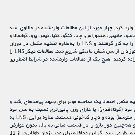
 مطالعه (از 54 گزارش) را با 23,200 کودک وارد کرد. چهار مورد از این مطالعات واردشده در مالاوی، سه
سو،‌ هائیتی، هندوراس، چاد، کنگو، کنیا، نیجر، پرو، گواتمالا و
اندونزی انجام شدند. چهار مطالعه واردشده زنان باردار را به کار گرفتند و LNS را به‌علاوه تغذیه مکمل در دوران
بارداری و پس از زایمان ارائه کردند، و پس از آن مکمل نوزادان از سن شش ماهگی شروع شد. مطالعات دیگر LNS را
ئه کردند. هیچ یک از مطالعات واردشده در شرایط اضطراری
شان می‌دهد که LNS به همراه تغذیه مکمل احتمالا یک مداخله موثر برای بهبود پیامدهای رشد و
خود (کوتاه‌قدی)، یا دارای وزن پائین‌تری نسبت به سن خود
(کم‌وزنی متوسط)، یا وزن پائین نسبت به قد خود (لاغری متوسط) بوده و دچار کم‌خونی هستند. علاوه بر این، LNS به
هم‌چنین دور بازو را در قسمت میانی به بالا، بدون عوارض
جانبی در میان کودکان شش تا 23 ماهه بهبود می‌بخشد. به نظر می‌رسد اگر این مداخله برای مدت زمان طولانی‌تر از 12