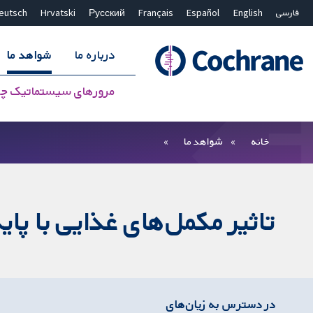
فارسی
English
Español
Français
Русский
Hrvatski
eutsch
درباره ما
شواهد ما
مرورهای سیستماتیک چ
بستن جستجو ✖
فیلترها
خانه
شواهد ما
تاثیر مکمل‌های غذایی با پای
در دسترس به زیان‌های