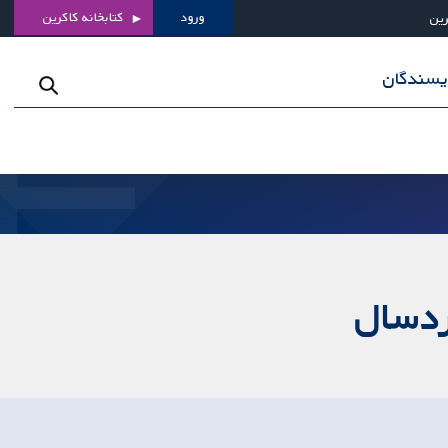
ورود
کتابخانه کاکرین
رین
ویسندگان
خردسال