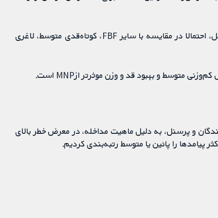
شواهد هم‌چنین حاکی از آن است که LNS به‌علاوه مکمل، احتمالا در مقایسه با سایر FBF، کوتاه‌قدی متوسط، لاغری
کنندگان و پرسنل، به دلیل ماهیت مداخله، در معرض خطر بالای