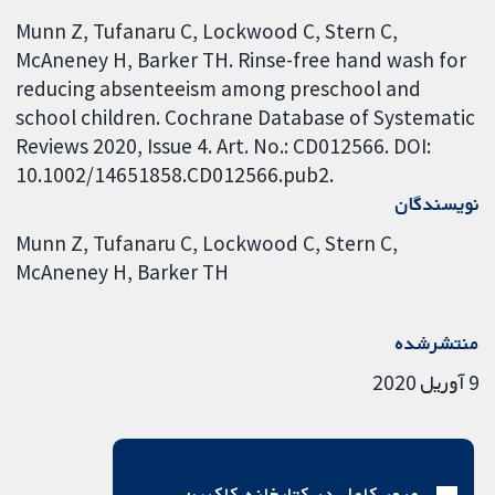
Munn Z, Tufanaru C, Lockwood C, Stern C,
McAneney H, Barker TH. Rinse-free hand wash for
reducing absenteeism among preschool and
school children. Cochrane Database of Systematic
Reviews 2020, Issue 4. Art. No.: CD012566. DOI:
10.1002/14651858.CD012566.pub2.
نویسندگان
Munn Z
Tufanaru C
Lockwood C
Stern C
McAneney H
Barker TH
منتشرشده
9 آوریل 2020
مرور کامل در کتابخانه کاکرین