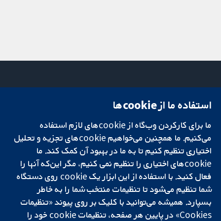
استفاده ما از cookie‌ها
میدان کاوندیش
تماس با ما
۱۳-۱۱
اخبار
ما برای کارکردن وب‌گاه از cookie‌های لازم استفاده
تحقیقات قابل
لندن
دفتر رسانه‌ای
اعتماد.
می‌کنیم. ما همچنین می‌خواهیم cookie‌های تجزیه و تحلیل
W1G 0AN
درباره ما
تصمیم‌گیری آگاهانه.
بریتانیا
فرصت‌های
اختیاری تنظیم کنیم تا به ما در بهبود آن کمک کند. ما
سلامت بهتر.
شغلی
cookie‌های اختیاری را تنظیم نمی کنیم، مگر این‌که آنها را
Cochrane
فعال کنید. با استفاده از این ابزار یک cookie‌ روی دستگاه
Library
شما تنظیم می‌شود تا تنظیمات منتخب شما را به خاطر
بسپارد. همیشه می‌توانید با کلیک بر روی پیوند «تنظیمات
Cookies» در پایین هر صفحه، تنظیمات cookie‌ خود را
شبکه همکاری کاکرین، یک مؤسسه خیریه (شماره 1045921) و یک شرکت با