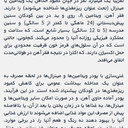
تقریبا یک میلیارد نفر در جهان کمبود حداقل یک ویتامین یا
مینرال (تحت عنوان ریزمغذی‌ها شناخته می‌شوند) را دارند.
فقر آهن، ویتامین A، روی و ید در بین کودکان سنین
پیش‌دبستانی (24 ماهگی تا کمتر از 5 سالگی) و سنین
مدرسه (5 تا 12 سالگی) بسیار شایع است، که سلامت و
عملکرد فیزیکی روزانه آنها را محدود می‌کند. کم‌خونی، حالتی
است که در آن سلول‌های قرمز خون ظرفیت محدودی برای
حمل اکسیژن دارند، که اکثرا در نتیجه فقر آهن در طولانی‌مدت
اتفاق می‌افتد.
غنی‌سازی با پودر ویتامین‌ها و مینرال‌ها در لحظه مصرف به
عنوان یک مداخله بهداشت عمومی برای کاهش کمبود
ریزمغذی‌ها در کودکان پیشنهاد شده است. در این فرآیند،
پودر آماده حاوی آهن، و در صورت امکان سایر ویتامین‌ها و
مینرال‌ها، به غذاها یا در زمان پختن یا بعد از آن، یا بلافاصله
پیش از مصرف این مواد غذایی اضافه می‌شوند تا ارزش غذایی
آنها را بهبود دهند نه رنگ و طعم آنها را. در برخی موارد،
غنی‌سازی در لحظه مصرف به عنوان غنی‌سازی در منزل