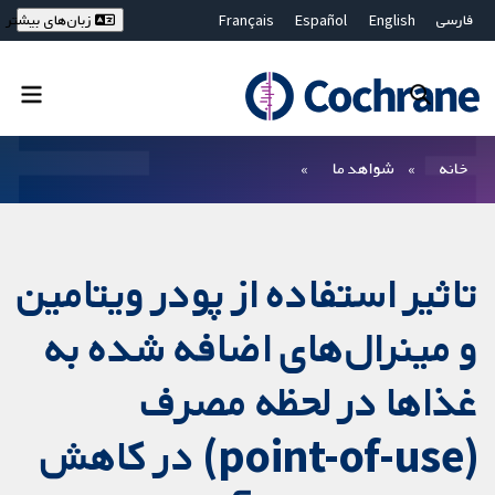
فارسی
English
Español
Français
زبان‌های بیشتر
Deutsch
Hrvatski
Русский
简体中文
繁體中文
ไทย
Bahasa Malaysia
بستن جستجو ✖
فیلترها
خانه
شواهد ما
تاثیر استفاده از پودر ویتامین
و مینرال‌های اضافه شده به
غذاها در لحظه مصرف
(point-of-use) در کاهش