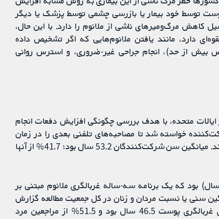
 کشورها خطر مرگ ناشی از این بیماری به روش مشابه افزایش
پوست توسط خود بیمار یا بازرسی چشمی توسط پزشک یا دیگر
ل کاهش مرگ‌ومیرهای ناشی از ملانوم را دارد. با این حال،
قوه‌ای دارد، مانند یافتن ملانوم‌هایی که اگر تشخیص داده
یص بیش از حد)، انجام جراحی غیر-ضروری، و استرس روانی
از ایالات متحده، با هدف بررسی چگونگی افزایش دفعات انجام
پوست توسط افراد انجام شد. از همه 1356 شرکت‌کننده خواسته شد تا مصاحبه‌های تلفنی بعدی را در زمان
پیگیری در 2؛ 6 و 12 ماه پس از تصادفی‌سازی تکمیل کنند. میانگین سن شرکت‌کنندگان 53.2 سال بود؛ 41.7% از آنها
م شامل 18 جامعه در استرالیا (63,035 بزرگسال) بود که یک برنامه سه-ساله غربالگری ملانوم مبتنی بر
یانگین سنی یا نسبت مردان و زنان در کل جمعیت مطالعه گزارش
نکرد، اما میانگین سنی مراجعه‌کنندگان به کلینیک‌های غربالگری پوست 46.5 سال بود و 51.5% از مراجعین مرد