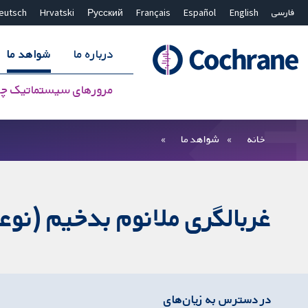
فارسی
English
Español
Français
Русский
Hrvatski
eutsch
درباره ما
شواهد ما
مرورهای سیستماتیک چ
بستن جستجو ✖
فیلترها
خانه
شواهد ما
غربالگری ملانوم بدخیم (ن
در دسترس به زیان‌های