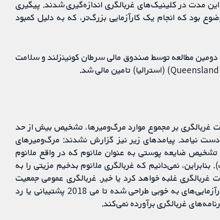
این مدت در کلینیک‌های غربالگری اندازه‌گیری شدند. پیگیری
وع بود که انجام یک کارآزمایی بزرگ‌تر، که به دلیل کمبود
 دومین مطالعه توسط صندوق مالی سرطان کوئینزلند و سلامت
رات غربالگری بر مجموع موارد مرگ‌ومیرها، تشخیص بیش از حد
دست نیامد. پیامدهای زیر نیز گزارش نشدند: مرگ‌ومیرهای
تشخیص ضایعه پوستی به عنوان ملانوم که در واقع ملانوم
نابراین، نمی‌دانیم که غربالگری ملانوم بدخیم مزیتی را به
ات غربالگری غلبه خواهد کرد یا خیر. غربالگری عمومی جمعیت
بزرگسالان برای ملانوم بدخیم توسط شواهد حاصل از کارآزمایی‌های به خوبی طراحی شده تا می 2018 پشتیبانی یا رد
نامه‌های غربالگری برآورده نمی‌کند.