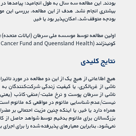
بودند. این مطالعه سه سال به طول انجامید؛ پیامدها در 
بیشتری انجام نشد. هدف از این مطالعه، بررسی این موض
بودجه متوقف شد، امکان‌پذیر بود یا خیر.
اولین مطالعه توسط موسسه ملی سرطان (ایالات متحده)؛
کوئینزلند (Queensland Cancer Fund and Queensland Health) (استرالیا) تامین مالی شد.
نتایج کلیدی
هیچ اطلاعاتی از هیچ یک از این دو مطالعه در مورد تاثی
ناشی از غربالگری، یا کیفیت زندگی شرکت‌کنندگان به 
ناشی از سرطان پوست و نرخ مثبت-/منفی-کاذب (یعنی 
نیست/عدم شناسایی ملانوم در مواقعی که ملانوم است). ب
همراه دارد یا خیر، یا اینکه چنین مزیت احتمالی بر مضر
نمی‌شود، بنابراین معیارهای پذیرفته شده را برای اجرای بر