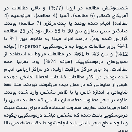
شصت‌وشش مطالعه در اروپا (77%) و باقی مطالعات در
آمریکای شمالی (6 مطالعه)، آسیا (4 مطالعه)، اقیانوسیه (4
مطالعه) انجام شده بودند یا چند-مرکزی (7 مطالعه) بودند.
میانگین سنی بیماران بین 30 تا 58 سال بود (در 26 مطالعه
گزارش شده بود). درصد افراد مبتلا به ملانوما بین 1% تا
41% برای مطالعات مربوط به درموسکوپی in-person (میانه
12%) و بین 3% تا 61% در مطالعات مربوط به استفاده از
تصویرهای درموسکوپیک (میانه 24%) بود. تقریبا همه
مطالعات، به جای مراکز مراقبت اولیه، در مراکز ارجاعی انجام
شده بودند. در اکثر مطالعات ضایعات احتمالا نمایش دهنده
طیفی از ضایعاتی که در عمل دیده می‌شوند، نبودند، مثلا فقط
ضایعاتی با اندازه خاص یا با ظاهر مشخص وارد شده بودند.
علاوه بر تبحر متفاوت متخصصان بالینیی که معاینه بصری را
انجام می‌دادند، تعاریف متفاوت استفاده شده برای تست مثبت
درموسکوپی باعث شده که مشخص نباشد درموسکوپی چگونه
و با چه سطح تبحر بالینی باید انجام شود تا دقت تشخیصی بالا
برود.