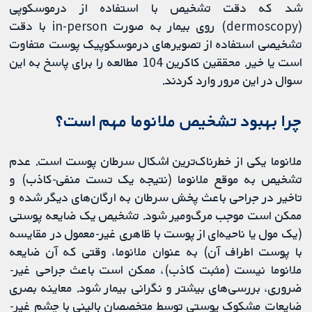
شد که دقت تشخیص با استفاده از درموسکوپی
(dermoscopy) روی بیمار به صورت in-person با دقت
تشخیصی استفاده از تصویرهای درموسکوپیک پوست متفاوت
است یا خیر. محققین کاکرین 104 مطالعه را برای پاسخ به این
سوال در این مرور وارد کردند.
چرا بهبود تشخیص ملانوما مهم است؟
ملانوما یکی از خطرناک‌ترین اشکال سرطان پوست است. عدم
تشخیص به موقع ملانوما (نتیجه یک تست منفی-کاذب) و
تاخیر در جراحی باعث پخش سرطان به ارگان‌های دیگر شده و
ممکن است موجب مرگ‌ومیر شود. تشخیص یک ضایعه پوستی
(یک مول یا ناحیه‌ای از پوست با ظاهری غیر-معمول در مقایسه
با پوست اطراف آن) به عنوان ملانوما، وقتی که آن ضایعه
ملانوما نیست (مثبت کاذب)، ممکن است باعث جراحی غیر-
ضروری، بررسی‌های بیشتر و نگرانی بیمار شود. معاینه بصری
ضایعات مشکوک پوستی توسط متخصصان بالینی با چشم غیر-