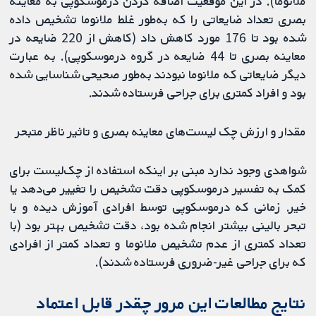
ملانوما). در این موقعیت اضافه کردن درموسکوپی به معاینه
بصری تعداد ضایعاتی را که به‌طور غلط ملانوما تشخیص داده
شده بود تا 176 مورد کاهش داد (کاهش از 220 ضایعه در
معاینه بصری تا 44 ضایعه در گروه درموسکوپی). به عبارت
دیگر ضایعاتی که ملانوما نبودند به‌طور صحیحی شناسایی شده
بود و افراد کمتری برای جراحی فرستاده شدند.
مقدار و ارزش چک لیست‌های معاینه بصری و تاثیر ناظر متبحر
شواهدی وجود ندارد مبنی بر اینکه استفاده از چک‌لیست برای
کمک به تفسیر درموسکوپی دقت تشخیص را تغییر می‌دهد یا
خیر. زمانی که درموسکوپی توسط افرادی آموزش دیده و با
تبحر بالینی بیشتر انجام شده بود، دقت تشخیص بهتر بود (با
تعداد کمتری از عدم تشخیص ملانوما و تعداد کمتر از افرادی
که برای جراحی غیر-ضروری فرستاده شدند).
نتایج مطالعات این مرور چقدر قابل اعتماد