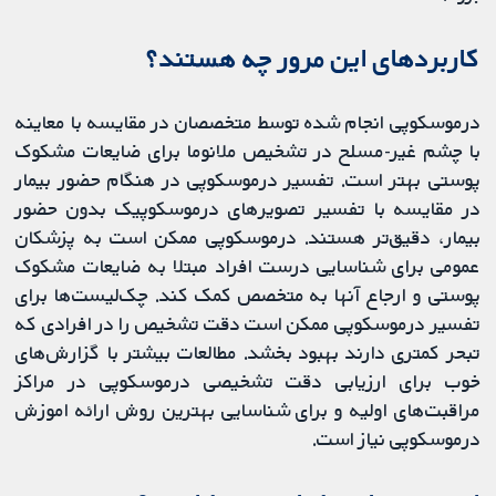
کاربردهای این مرور چه هستند؟
درموسکوپی انجام شده توسط متخصصان در مقایسه با معاینه
با چشم غیر-مسلح در تشخیص ملانوما برای ضایعات مشکوک
پوستی بهتر است. تفسیر درموسکوپی در هنگام حضور بیمار
در مقایسه با تفسیر تصویرهای درموسکوپیک بدون حضور
بیمار، دقیق‌تر هستند. درموسکوپی ممکن است به پزشکان
عمومی برای شناسایی درست افراد مبتلا به ضایعات مشکوک
پوستی و ارجاع آنها به متخصص کمک کند. چک‌لیست‌ها برای
تفسیر درموسکوپی ممکن است دقت تشخیص را در افرادی که
تبحر کمتری دارند بهبود بخشد. مطالعات بیشتر با گزارش‌های
خوب برای ارزیابی دقت تشخیصی درموسکوپی در مراکز
مراقبت‌های اولیه و برای شناسایی بهترین روش ارائه اموزش
درموسکوپی نیاز است.