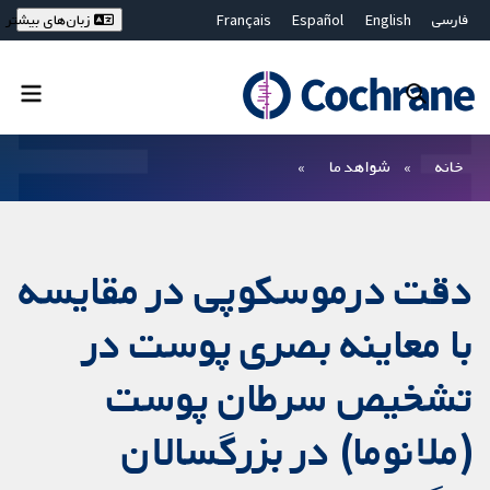
فارسی
English
Español
Français
زبان‌های بیشتر
Deutsch
Hrvatski
Русский
简体中文
繁體中文
ไทย
Bahasa Malaysia
بستن جستجو ✖
فیلترها
خانه
شواهد ما
دقت درموسکوپی در مقایسه
با معاینه بصری پوست در
تشخیص سرطان پوست
(ملانوما) در بزرگسالان