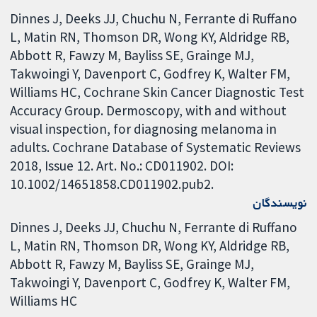
Dinnes J, Deeks JJ, Chuchu N, Ferrante di Ruffano
L, Matin RN, Thomson DR, Wong KY, Aldridge RB,
Abbott R, Fawzy M, Bayliss SE, Grainge MJ,
Takwoingi Y, Davenport C, Godfrey K, Walter FM,
Williams HC, Cochrane Skin Cancer Diagnostic Test
Accuracy Group. Dermoscopy, with and without
visual inspection, for diagnosing melanoma in
adults. Cochrane Database of Systematic Reviews
2018, Issue 12. Art. No.: CD011902. DOI:
10.1002/14651858.CD011902.pub2.
نویسندگان
Dinnes J
Deeks JJ
Chuchu N
Ferrante di Ruffano
L
Matin RN
Thomson DR
Wong KY
Aldridge RB
Abbott R
Fawzy M
Bayliss SE
Grainge MJ
Takwoingi Y
Davenport C
Godfrey K
Walter FM
Williams HC