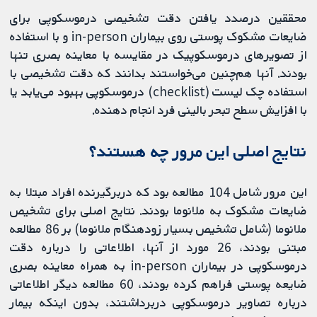
محققین درصدد یافتن دقت تشخیصی درموسکوپی برای
ضایعات مشکوک پوستی روی بیماران in-person و با استفاده
از تصویرهای درموسکوپیک در مقایسه با معاینه بصری تنها
بودند. آنها هم‌چنین می‌خواستند بدانند که دقت تشخیصی با
استفاده چک لیست (checklist) درموسکوپی بهبود می‌یابد یا
با افزایش سطح تبحر بالینی فرد انجام دهنده.
نتایج اصلی این مرور چه هستند؟
این مرور شامل 104 مطالعه بود که دربرگیرنده افراد مبتلا به
ضایعات مشکوک به ملانوما بودند. نتایج اصلی برای تشخیص
ملانوما (شامل تشخیص بسیار زودهنگام ملانوما) بر 86 مطالعه
مبتنی بودند، 26 مورد از آنها، اطلاعاتی را درباره دقت
درموسکوپی در بیماران in-person به همراه معاینه بصری
ضایعه پوستی فراهم کرده بودند، 60 مطالعه دیگر اطلاعاتی
درباره تصاویر درموسکوپی دربرداشتند، بدون اینکه بیمار