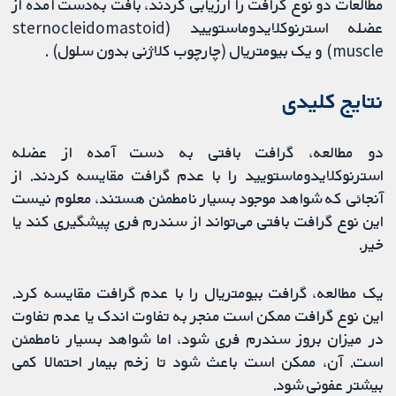
مطالعات دو نوع گرافت را ارزیابی کردند، بافت به‌دست آمده از
عضله استرنوکلایدوماستویید (sternocleidomastoid
muscle) و یک بیومتریال (چارچوب کلاژنی بدون سلول) .
نتایج کلیدی
دو مطالعه، گرافت بافتی به دست آمده از عضله
استرنوکلایدوماستویید را با عدم گرافت مقایسه کردند. از
آنجائی که شواهد موجود بسیار نامطمئن هستند، معلوم نیست
این نوع گرافت بافتی می‌تواند از سندرم فری پیشگیری کند یا
خیر.
یک مطالعه، گرافت بیومتریال را با عدم گرافت مقایسه کرد.
این نوع گرافت ممکن است منجر به تفاوت اندک یا عدم تفاوت
در میزان بروز سندرم فری شود، اما شواهد بسیار نامطمئن
است. آن، ممکن است باعث شود تا زخم بیمار احتمالا کمی
بیشتر عفونی شود.