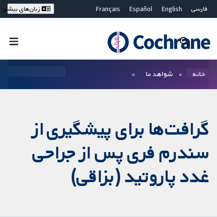
فارسی
English
Español
Français
زبان‌های بیشتر
Deutsch
Hrvatski
Русский
简体中文
繁體中文
ไทย
Bahasa Malaysia
بستن جستجو ✖
فیلترها
خانه
شواهد ما
گرافت‌ها برای پیشگیری از
سندرم فری پس از جراحی
غدد پاروتید (بزاقی)