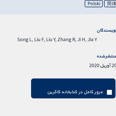
Polski
简
ویسندگان
Song L
Liu F
Liu Y
Zhang R
Ji H
Jia Y
نتشرشده
آوریل 2020
مرور کامل در کتابخانه کاکرین