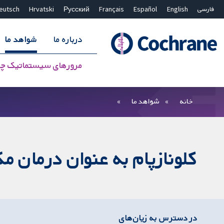
فارسی
English
Español
Français
Русский
Hrvatski
eutsch
درباره ما
شواهد ما
مرورهای سیستماتیک چ
بستن جستجو ✖
فیلترها
خانه
شواهد ما
کلونازپام به عنوان درمان م
در دسترس به زیان‌های