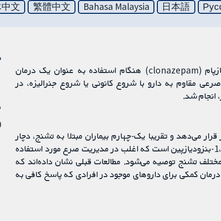
体中文
繁體中文
Bahasa Malaysia
日本語
Рус
ن
این مرور با هدف ارزیابی اثربخشی و تحمل‌پذیری کلونازپام (clonazepam) هنگام استفاده به عنوان یک درمان
صرعی مقاوم به دارو با شروع کانونی یا شروع جنرالیزه، در
م
20 
تاثیر قرار می‌دهد و تقریبا یک-چهارم بیماران مبتلا به تشنج، دچار
صرع مقاوم به دارو هستند. کلونازپام یکی از داروهای 1،4-بنزودیازپین است که اغلب در مدیریت صرع مورد استفاده
مختلف تشنج توصیه می‌شود. مطالعات قبلی نشان داده‌اند كه
 درمان کمکی برای داروهای موجود در افرادی كه پاسخ كافی به