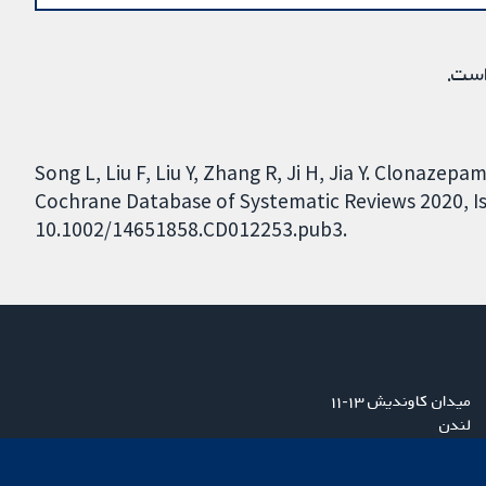
است.
Song L, Liu F, Liu Y, Zhang R, Ji H, Jia Y. Clonazep
Cochrane Database of Systematic Reviews 2020, Iss
10.1002/14651858.CD012253.pub3.
میدان کاوندیش ۱۳-۱۱
لندن
W1G 0AN
بریتانیا