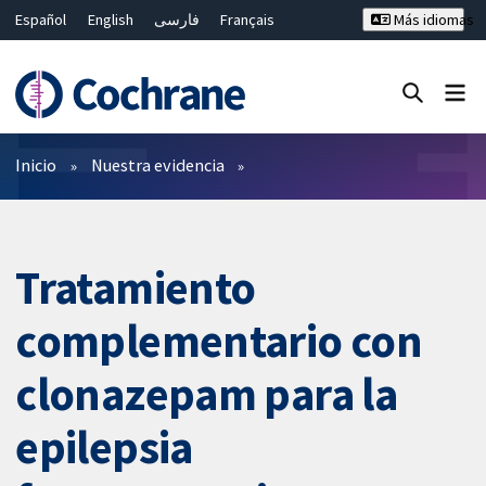
Español
English
فارسی
Français
Más idiomas
Русский
Hrvatski
Deutsch
Bahasa Malaysia
ไทย
繁體中文
简体中文
Cerrar búsqueda ✖
Filtros
Inicio
Nuestra evidencia
Tratamiento
complementario con
clonazepam para la
epilepsia