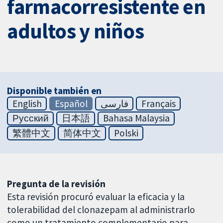
farmacorresistente en
adultos y niños
Disponible también en
English
Español
فارسی
Français
Русский
日本語
Bahasa Malaysia
繁體中文
简体中文
Polski
Pregunta de la revisión
Esta revisión procuró evaluar la eficacia y la
tolerabilidad del clonazepam al administrarlo
como un tratamiento complementario para