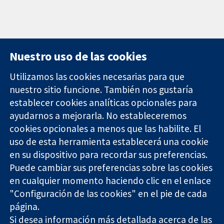
Nuestro uso de las cookies
Utilizamos las cookies necesarias para que
nuestro sitio funcione. También nos gustaría
11-13 Cavendish
Contacto
establecer cookies analíticas opcionales para
Square
Noticias
ayudarnos a mejorarla. No estableceremos
Evidencia fiable.
Londres
Prensa
Decisiones
cookies opcionales a menos que las habilite. El
W1G 0AN
Sobre
informadas.
Reino Unido
nosotros
uso de esta herramienta establecerá una cookie
Mejor salud.
Empleo
en su dispositivo para recordar sus preferencias.
Cochrane
Puede cambiar sus preferencias sobre las cookies
Library
en cualquier momento haciendo clic en el enlace
"Configuración de las cookies" en el pie de cada
página.
The Cochrane Collaboration is a charity (no. 1045921) and a
Si desea información más detallada acerca de las
company limited by guarantee (no. 03044323) registered in