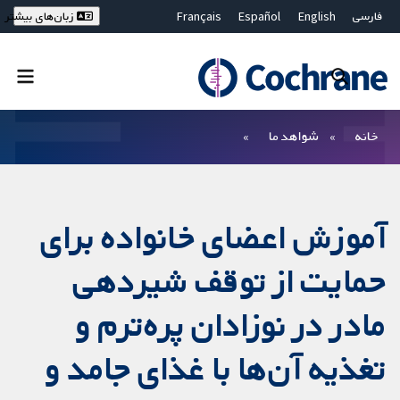
فارسی
English
Español
Français
زبان‌های بیشتر
Deutsch
Hrvatski
Русский
简体中文
繁體中文
ไทย
Bahasa Malaysia
بستن جستجو ✖
فیلترها
خانه
شواهد ما
آموزش اعضای خانواده برای
حمایت از توقف شیردهی
مادر در نوزادان پره‌ترم و
تغذیه آن‌ها با غذای جامد و