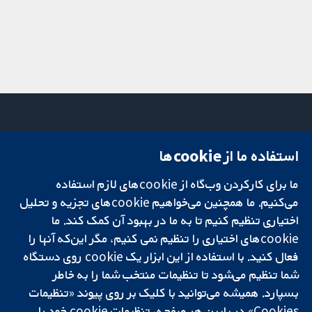
استفاده ما از cookie‌ها
میدان کاوندیش
تماس با ما
۱۳-۱۱
اخبار
ما برای کارکردن وب‌گاه از cookie‌های لازم استفاده
تحقیقات قابل
لندن
دفتر رسانه‌ای
اعتماد.
می‌کنیم. ما همچنین می‌خواهیم cookie‌های تجزیه و تحلیل
W1G 0AN
درباره ما
تصمیم‌گیری آگاهانه.
بریتانیا
فرصت‌های
اختیاری تنظیم کنیم تا به ما در بهبود آن کمک کند. ما
سلامت بهتر.
شغلی
cookie‌های اختیاری را تنظیم نمی کنیم، مگر این‌که آنها را
Cochrane
فعال کنید. با استفاده از این ابزار یک cookie‌ روی دستگاه
Library
شما تنظیم می‌شود تا تنظیمات منتخب شما را به خاطر
بسپارد. همیشه می‌توانید با کلیک بر روی پیوند «تنظیمات
Cookies» در پایین هر صفحه، تنظیمات cookie‌ خود را