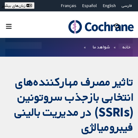
فارسی
English
Español
Français
زبان‌های بیشتر
Deutsch
Hrvatski
Русский
简体中文
繁體中文
ไทย
Bahasa Malaysia
بستن جستجو ✖
فیلترها
خانه
شواهد ما
تاثیر مصرف مهارکننده‌های
انتخابی بازجذب سروتونین
(SSRIs) در مدیریت بالینی
فیبرومیالژی