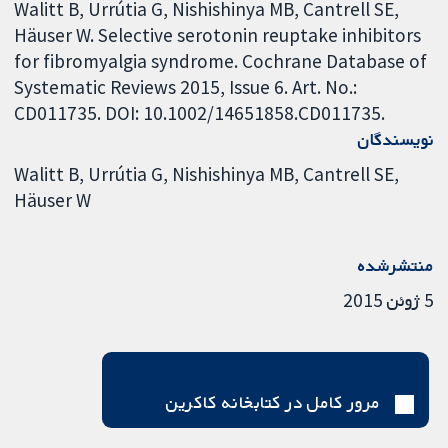
Walitt B, Urrútia G, Nishishinya MB, Cantrell SE,
Häuser W. Selective serotonin reuptake inhibitors
for fibromyalgia syndrome. Cochrane Database of
Systematic Reviews 2015, Issue 6. Art. No.:
CD011735. DOI: 10.1002/14651858.CD011735.
نویسندگان
Walitt B
Urrútia G
Nishishinya MB
Cantrell SE
Häuser W
منتشرشده
5 ژوئن 2015
مرور کامل در کتابخانه کاکرین