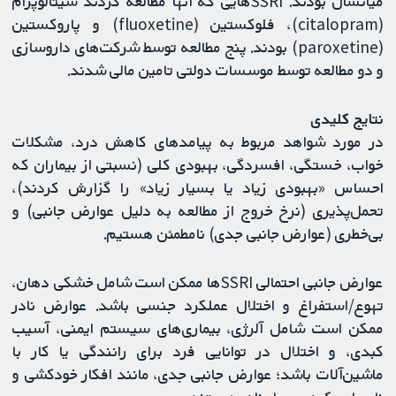
میانسال بودند. SSRIهایی که آنها مطالعه کردند سیتالوپرام
(citalopram)، فلوکستین (fluoxetine) و پاروکستین
(paroxetine) بودند. پنج مطالعه توسط شرکت‌های داروسازی
و دو مطالعه توسط موسسات دولتی تامین مالی شدند.
نتایج کلیدی
در مورد شواهد مربوط به پیامدهای کاهش درد، مشکلات
خواب، خستگی، افسردگی، بهبودی کلی (نسبتی از بیماران که
احساس «بهبودی زیاد یا بسیار زیاد» را گزارش کردند)،
تحمل‌پذیری (نرخ خروج از مطالعه به دلیل عوارض جانبی) و
بی‌خطری (عوارض جانبی جدی) نامطمئن هستیم.
عوارض جانبی احتمالی SSRIها ممکن است شامل خشکی دهان،
تهوع/استفراغ و اختلال عملکرد جنسی باشد. عوارض نادر
ممکن است شامل آلرژی، بیماری‌های سیستم ایمنی، آسیب
کبدی، و اختلال در توانایی فرد برای رانندگی یا کار با
ماشین‌آلات باشد؛ عوارض جانبی جدی، مانند افکار خودکشی و