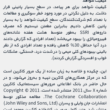
کیفیت شواهد
کیفیت شواهد برای هر پیامد، در سطح بسیار پائینی قرار
داشت. به دلیل نگرانی در مورد وجود خطر سوگیری و مطالعات
با تعداد کم شرکت‌کنندگان، سطح کیفیت شواهد را به بسیار
پائین کاهش دادیم. بنابراین مطمئن نیستیم که مصرف
داروهای SSRI به‌طور متوسط هشت هفته نشانه‌های
فیبرومیالژی را بهبود می‌بخشد (تعداد افرادی که گزارش دادند
درد آنها حداقل 30% کاهش یافته و تعداد افرادی که از نظر
بالینی بهبودهای کلی مهمی را در شدت درد، خستگی، مشکلات
خواب و افسردگی گزارش کردند).
این، چکیده و خلاصه به زبان ساده از یک مرور کاکرین است
که در مرکز همکاری‌های کاکرین تهیه و به‌روز می‌شود، و در
حال حاضر در بانک اطلاعاتی مرورهای سیستماتیک کاکرین
شماره X سال 2011 منتشر شده است، Copyright © 2011
The Cochrane Collaboration. مطالعه مذکور توسط
انتشارات جان وایلی و پسران (John Wiley and Sons, Ltd)
منتشر شد. متن کامل مرور در کتابخانه کاکرین موجود است