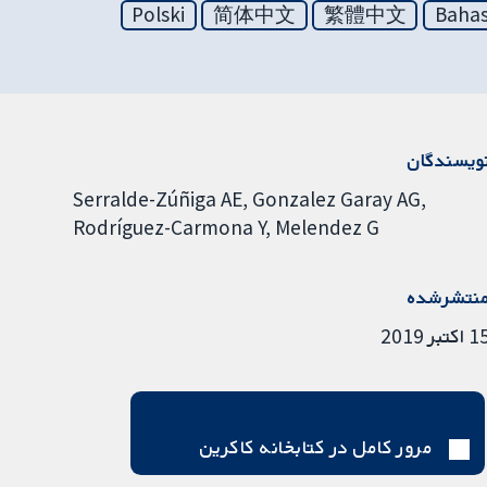
Polski
简体中文
繁體中文
Bahas
ویسندگان
Serralde-Zúñiga AE
Gonzalez Garay AG
Rodríguez-Carmona Y
Melendez G
نتشرشده
اکتبر 2019
مرور کامل در کتابخانه کاکرین