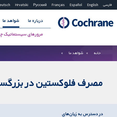
فارسی
English
Español
Français
Русский
Hrvatski
eutsch
درباره ما
شواهد ما
مرورهای سیستماتیک چ
بستن جستجو ✖
فیلترها
خانه
شواهد ما
مصرف فلوکستین در بزرگسالا
در دسترس به زیان‌های