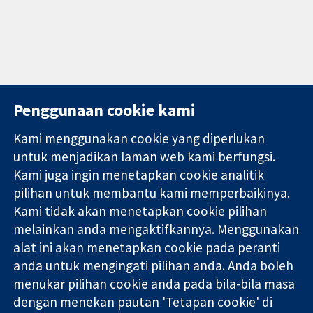
Penggunaan cookie kami
Kami menggunakan cookie yang diperlukan
11-13 Cavendish
Hubungi kita
untuk menjadikan laman web kami berfungsi.
Square
Berita
Kami juga ingin menetapkan cookie analitik
Bukti yang
London
Pejabat
pilihan untuk membantu kami memperbaikinya.
dipercayai.
W1G 0AN
akhbar
keputusan
Kami tidak akan menetapkan cookie pilihan
United Kingdom
Perihal Kami
termaklum
Pekerjaan
melainkan anda mengaktifkannya. Menggunakan
Kesihatan yang
Cochrane
alat ini akan menetapkan cookie pada peranti
lebih baik
Library
anda untuk mengingati pilihan anda. Anda boleh
menukar pilihan cookie anda pada bila-bila masa
dengan menekan pautan 'Tetapan cookie' di
Kolaborasi Cochrane ialah sebuah badan amal (no. 1045921) dan