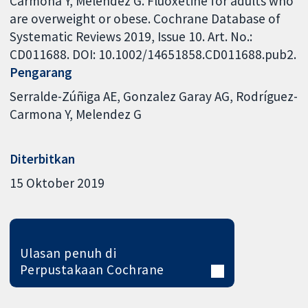
Carmona Y, Melendez G. Fluoxetine for adults who
are overweight or obese. Cochrane Database of
Systematic Reviews 2019, Issue 10. Art. No.:
CD011688. DOI: 10.1002/14651858.CD011688.pub2.
Pengarang
Serralde-Zúñiga AE
Gonzalez Garay AG
Rodríguez-
Carmona Y
Melendez G
Diterbitkan
15 Oktober 2019
Ulasan penuh di
Perpustakaan Cochrane