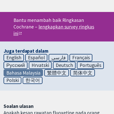
Bantu menambah baik Ringkasan
Cochrane –
lengkapkan survey ringkas
ini
Juga terdapat dalam
English
Español
فارسی
Français
Русский
Hrvatski
Deutsch
Português
Bahasa Malaysia
繁體中文
简体中文
Polski
한국어
Soalan ulasan
Apakah kesan rawatan fluoxetine pada orang