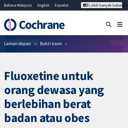
Bahasa Malaysia
English
Español
Lebih banyak bahasa
فارسی
Français
Русский
Hrvatski
Deutsch
ไทย
繁體中文
简体中文
Tutup carian ✖
Penapis
Laman depan
Bukti kami
Fluoxetine untuk
orang dewasa yang
berlebihan berat
badan atau obes