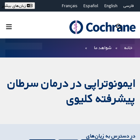
فارسی
English
Español
Français
زبان‌های بیشتر
Deutsch
Hrvatski
Русский
简体中文
繁體中文
ไทย
Bahasa Malaysia
بستن جستجو ✖
فیلترها
خانه
شواهد ما
ایمونوتراپی در درمان سرطان
پیشرفته کلیوی
در دسترس به زیان‌های