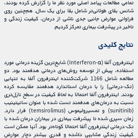
تمامی مطالعات پیامد اصلی مورد نظر ما را گزارش کرده بودند،
شانس بقای طولانی‌تر شامل بقا برای یک سال. هم‌چنین روی
فراوانی عوارض جانبی جدی ناشی از درمان، کیفیت زندگی و
تاخیر در پیشرفت بیماری تمرکز کردیم.
نتایج کلیدی
اینترفرون آلفا (Interferon-α) شایع‌ترین گزینه درمانی مورد
استفاده، پیش از توسعه روش‌های درمانی هدفمند بود. دو
مطالعه شامل 1166 شرکت‌کننده اینترفرون آلفا به تنهایی
(تک-درمانی) را با درمان استاندارد هدفمند مقایسه کرده
بودند. اینترفرون آلفا احتمالا به لحاظ کیفیت در سطح نازل‌تری
نسبت به درمان‌های هدفمند تست شده با عنوان سانیتینیب
(sunitinib) و تمسیرولیموس (temsirolimus) قرار دارد.
زمان سپری شده تا پیشرفت بیماری در بیماران درمان شده با
تک-درمانی اینترفرون آلفا احتمالا کوتاه‌تر بود. آنها ممکن است
کیفیت زندگی مشابهی داشته و قدری بیشتر دچار عوارض