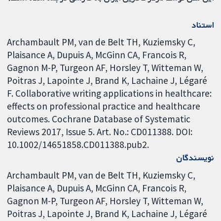
استناد
Archambault PM, van de Belt TH, Kuziemsky C,
Plaisance A, Dupuis A, McGinn CA, Francois R,
Gagnon M-P, Turgeon AF, Horsley T, Witteman W,
Poitras J, Lapointe J, Brand K, Lachaine J, Légaré
F. Collaborative writing applications in healthcare:
effects on professional practice and healthcare
outcomes. Cochrane Database of Systematic
Reviews 2017, Issue 5. Art. No.: CD011388. DOI:
10.1002/14651858.CD011388.pub2.
نویسندگان
Archambault PM
van de Belt TH
Kuziemsky C
Plaisance A
Dupuis A
McGinn CA
Francois R
Gagnon M-P
Turgeon AF
Horsley T
Witteman W
Poitras J
Lapointe J
Brand K
Lachaine J
Légaré