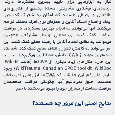
نیاز به ابزارهایی برای تایید بهترین عملکردها دارند.
برنامه‌های نوشتاری مشارکتی، دسته جدیدی از فناوری‌های
اطلاعاتی و ارتباطی هستند که امکان به اشتراک گذاشتن،
ایجاد و اصلاح اسناد آنلاین را همزمان برای افراد مختلف فراهم
می‌کنند. آنها می‌توانند به انجام بهترین عملکردها در مراقبت
سلامت کمک کنند. برنامه‌های نوشتار مشارکتی هم‌چنین
می‌توانند به تطابق اسناد آنلاین با زمینه محلی کمک کنند. این
امر می‌تواند به کاهش تکرار و اتلاف منابع کمک کند. شناخته
شده‌ترین نمونه از CWA، دانش‌نامه آنلاین ویکی‌پدیا است. با
این حال، مثال‌های زیاد دیگری از CWAها (مانند WikEM؛
WikiDoc؛ Canadian CPOE toolkit؛ WikiTrauma) وجود
دارد. علی‌رغم این حقیقت که ‌CWAها ابزارهایی امیدبخش
هستند، هنوز نمی‌دانیم آنها چگونگی مراقبت متخصصان
مراقبت سلامت از بیماران خود را بهبود می‌بخشند یا خیر.
نتایج اصلی این مرور چه هستند؟