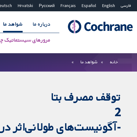
فارسی
English
Español
Français
Русский
Hrvatski
eutsch
درباره ما
شواهد ما
مرورهای سیستماتیک چ
بستن جستجو ✖
فیلترها
خانه
شواهد ما
توقف مصرف بتا
2
-آگونیست‌های طولانی‌اثر در 