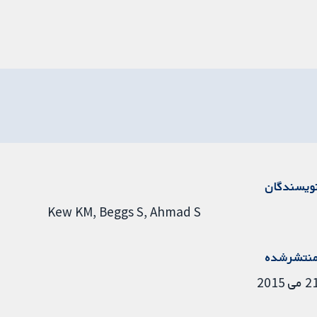
ویسندگان
Kew KM
Beggs S
Ahmad S
نتشرشده
 می 2015