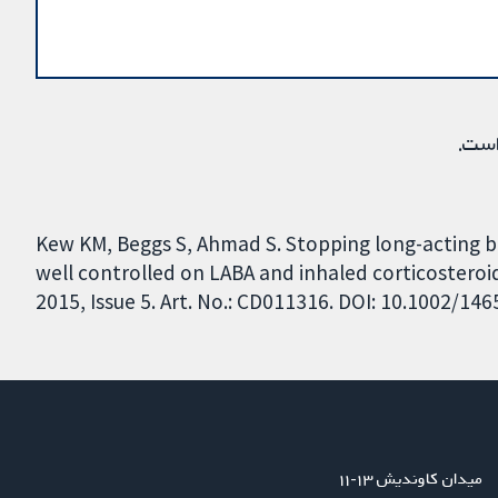
است.
Kew KM, Beggs S, Ahmad S. Stopping long-acting b
well controlled on LABA and inhaled corticostero
2015, Issue 5. Art. No.: CD011316. DOI: 10.1002/1
میدان کاوندیش ۱۳-۱۱