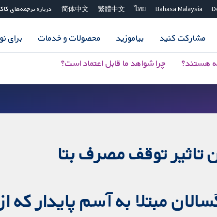
D
Bahasa Malaysia
ไทย
繁體中文
简体中文
درباره ترجمه‌های کاک
مشارکت کنید
بیاموزید
محصولات و خدمات
برای ن
ه هستند؟
چرا شواهد ما قابل اعتماد است؟
تاثیر توقف مصرف بتا
سالان مبتلا به آسم پایدار که ا