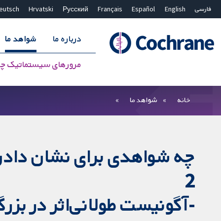
فارسی
English
Español
Français
Русский
Hrvatski
eutsch
درباره ما
شواهد ما
مرورهای سیستماتیک چ
بستن جستجو ✖
فیلترها
خانه
شواهد ما
چه شواهدی برای نشان دادن 
2
-آگونیست طولانی‌اثر در بزرگ