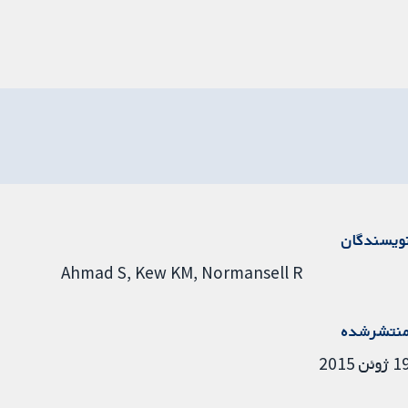
ویسندگان
Ahmad S
Kew KM
Normansell R
نتشرشده
 ژوئن 2015