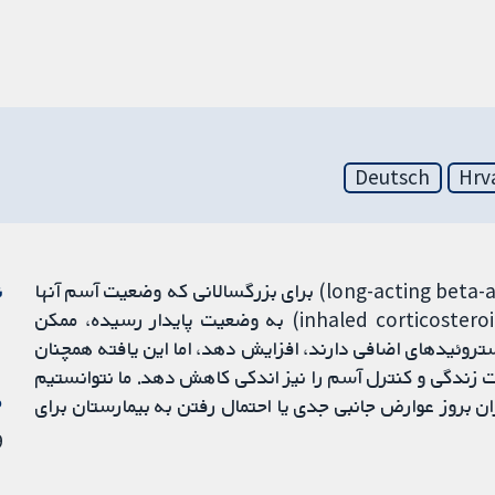
Deutsch
Hrv
-آگونیست طولانی‌اثر (long-acting beta-agonists; LABA) برای بزرگسالانی که وضعیت آسم آنها
ن
با درمان LABA و کورتیکواستروئید استنشاقی (inhaled corticosteroid; ICS) به وضعیت پایدار رسیده، ممکن
ستروئیدهای اضافی دارند، افزایش دهد، اما این یافته همچنان
مکن است سطح کیفیت زندگی و کنترل آسم را نیز اندکی کاهش دهد. ما نتوانستیم
م
LAB باعث تغییر در میزان بروز عوارض جانبی جدی یا احتمال رفتن به بیمارستان برای
19