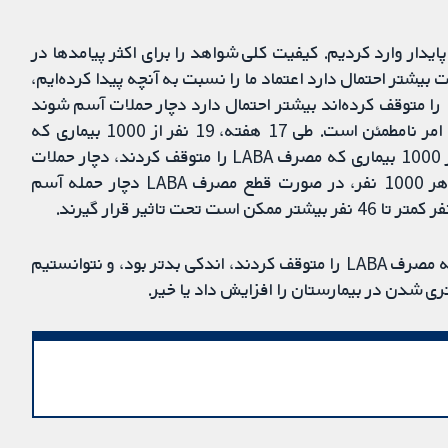
م پایدار وارد کردیم. کیفیت کلی شواهد را برای اکثر پیامدها در
 بیشتر احتمال دارد اعتماد ما را نسبت به آنچه پیدا کرده‌ایم،
تغییر دهند. به نظر می‌رسد افرادی که استفاده از LABA را متوقف کرده‌اند بیشتر احتمال دارد دچار حملات آسم شوند
که نیاز به درمان با استروئیدهای خوراکی دارند، اما این امر نامطمئن است. طی 17 هفته، 19 نفر از 1000 بیماری که
استفاده از LABA را ادامه دادند، در مقایسه با 32 نفر از 1000 بیماری که مصرف LABA را متوقف کردند، دچار حملات
آسم شدند. این بدان معنی است که 13 نفر بیشتر از هر 1000 نفر، در صورت قطع مصرف LABA دچار حمله آسم
کنترل آسم و کیفیت زندگی مرتبط با آسم میان افرادی که مصرف LABA را متوقف کردند، اندکی بدتر بود، و نتوانستیم