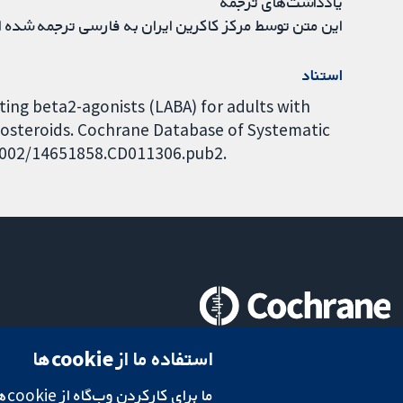
یادداشت‌های ترجمه
این متن توسط مرکز کاکرین ایران به فارسی ترجمه شده 
استناد
ing beta2-agonists (LABA) for adults with
costeroids. Cochrane Database of Systematic
0.1002/14651858.CD011306.pub2.
تحقیقات قابل اعتماد.
استفاده ما از cookie‌ها
تصمیم‌گیری آگاهانه.
سلامت بهتر.