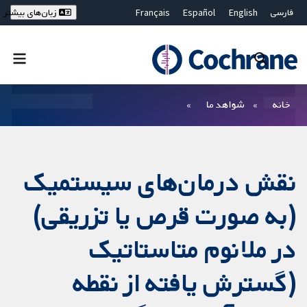
فارسی
English
Español
Français
زبان‌های بیشتر
Deutsch
Hrvatski
Русский
简体中文
繁體中文
ไทย
Bahasa Malaysia
بستن جستجو ✖
فیلترها
خانه
شواهد ما
نقش درمان‌های سیستمیک
(به صورت قرص یا تزریقی)
در ملانوم متاستاتیک
(گسترش یافته از نقطه