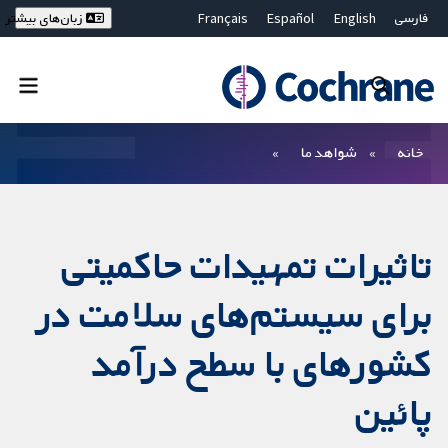
فارسی
English
Español
Français
زبان‌های بیشتر
Deutsch
Hrvatski
Русский
简体中文
繁體中文
ไทย
Bahasa Malaysia
بستن جستجو ✖
فیلترها
خانه
شواهد ما
تاثیرات تمهیدات حاکمیتی
برای سیستم‌های سلامت در
کشور‌های با سطح درآمد
پائین