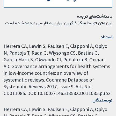
یادداشت‌های ترجمه
این متن توسط مرکز کاکرین ایران به فارسی ترجمه شده است.
استناد
Herrera CA, Lewin S, Paulsen E, Ciapponi A, Opiyo
N, Pantoja T, Rada G, Wiysonge CS, Bastías G,
Garcia Marti S, Okwundu CI, Peñaloza B, Oxman
AD. Governance arrangements for health systems
in low-income countries: an overview of
systematic reviews. Cochrane Database of
Systematic Reviews 2017, Issue 9. Art. No.:
CD011085. DOI: 10.1002/14651858.CD011085.pub2.
نویسندگان
Herrera CA
Lewin S
Paulsen E
Ciapponi A
Opiyo
N
Pantoja T
Rada G
Wiysonge CS
Bastías G