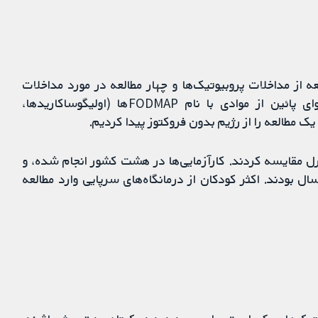
لعه معیارهای ورود را داشتند، شامل 13 مطالعه از مداخلات پروبیوتیک‌ها و چهار مطالعه در مورد مداخلات
فیبر. همچنین، یک مطالعه را از رژیم غذایی با محتوای پائین از موادی با نام FODMAPها (اولیگوساکاریدها،
یک مطالعه را از رژیم بدون فروکتوز پیدا کردیم.
ترل مقایسه کردند. کارآزمایی‌ها در هشت کشور انجام شده،‌ و
ل 1453 شرکت‌کننده در محدوده سنی پنج تا 18 سال بودند. اکثر کودکان از درمانگاه‌های سرپایی وارد مطالعه