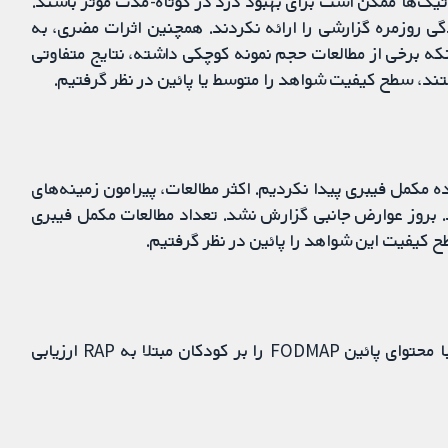
اد پروبیوتیک‌ها ممکن است برای بهبود درد در کوتاه‌-مدت موثر باشند.
گی روزمره گزارشی را ارائه نکردند. همچنین اثرات مضری، به
ه برخی از مطالعات حجم نمونه کوچکی داشته، نتایج متفاوتی
ه مکمل فیبری پیدا نکردیم. اکثر مطالعات، پیرامون زمینه‌های
د. بروز عوارض جانبی گزارش نشد. تعداد مطالعات مکمل فیبری
طح کیفیت این شواهد را پائین در نظر گرفتیم.
فقط یک مطالعه را یافتیم که اثربخشی رژیم‌های غذایی با محتوای پائین FODMAP را بر کودکان مبتلا به RAP ارزیابی