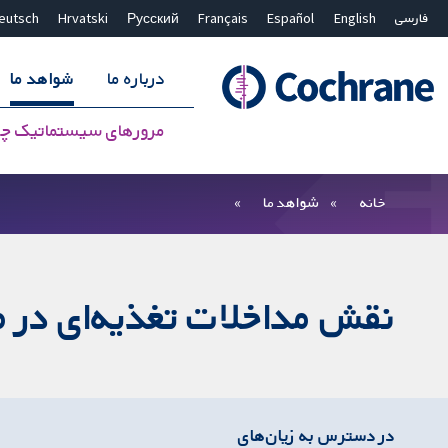
فارسی
English
Español
Français
Русский
Hrvatski
eutsch
درباره ما
شواهد ما
مرورهای سیستماتیک چ
بستن جستجو ✖
فیلترها
خانه
شواهد ما
نقش مداخلات تغذیه‌ای در 
در دسترس به زیان‌های