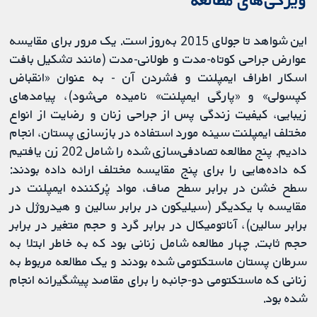
این شواهد تا جولای 2015 به‌روز است. یک مرور برای مقایسه
عوارض جراحی کوتاه-مدت و طولانی-مدت (مانند تشکیل بافت
اسکار اطراف ایمپلنت و فشردن آن - به عنوان «انقباض
کپسولی» و «پارگی ایمپلنت» نامیده می‌شود)، پیامدهای
زیبایی، کیفیت زندگی پس از جراحی زنان و رضایت از انواع
مختلف ایمپلنت سینه مورد استفاده در بازسازی پستان، انجام
دادیم. پنج مطالعه تصادفی‌سازی شده را شامل 202 زن یافتیم
که داده‌هایی را برای پنج مقایسه مختلف ارائه داده بودند:
سطح خشن در برابر سطح صاف، مواد پُرکننده ایمپلنت در
مقایسه با یکدیگر (سیلیکون در برابر سالین و هیدروژل در
برابر سالین)، آناتومیکال در برابر گرد و حجم متغیر در برابر
حجم ثابت. چهار مطالعه شامل زنانی بود که به خاطر ابتلا به
سرطان پستان ماستکتومی شده بودند و یک مطالعه مربوط به
زنانی که ماستکتومی دو-جانبه را برای مقاصد پیشگیرانه انجام
شده بود.