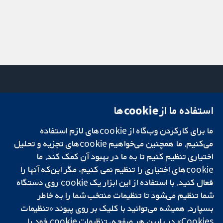
استفاده ما از cookie‌ها
میدان کاوندیش
تماس با ما
۱۳-۱۱
اخبار
تحقیقات قابل
ما برای کارکردن وب‌گاه از cookie‌های لازم استفاده
لندن
دفتر رسانه‌ای
اعتماد.
W1G 0AN
درباره ما
می‌کنیم. ما همچنین می‌خواهیم cookie‌های تجزیه و تحلیل
تصمیم‌گیری آگاهانه.
بریتانیا
فرصت‌های
اختیاری تنظیم کنیم تا به ما در بهبود آن کمک کند. ما
سلامت بهتر.
شغلی
cookie‌های اختیاری را تنظیم نمی کنیم، مگر این‌که آنها را
Cochrane
فعال کنید. با استفاده از این ابزار یک cookie‌ روی دستگاه
Library
شما تنظیم می‌شود تا تنظیمات منتخب شما را به خاطر
بسپارد. همیشه می‌توانید با کلیک بر روی پیوند «تنظیمات
Cookies» در پایین هر صفحه، تنظیمات cookie‌ خود را