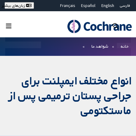
فارسی
English
Español
Français
زبان‌های بیشتر
Deutsch
Hrvatski
Русский
简体中文
繁體中文
ไทย
Bahasa Malaysia
بستن جستجو ✖
فیلترها
خانه
شواهد ما
انواع مختلف ایمپلنت برای
جراحی پستان ترمیمی پس از
ماستکتومی