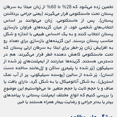
تخمین زده می‌شود که 28% تا 60% از زنان مبتلا به سرطان
پستان تحت ماستکتومی قرار می‌گیرند (یعنی جراحی برداشتن
پستان). پس از ماستکتومی، زنان می‌توانند بر اساس
انتخاب‌های شخصی خود، از میان گزینه‌های فراوان بازسازی
پستان انتخاب کنند و به یک احساس طبیعی با اندازه و شکل
مناسب پستان برسند. این گزینه‌های بازسازی برای تعداد رو
به افزایش زنان پُر-خطر برای ابتلا به سرطان ارثی پستان که
تحت ماستکتومی کاهش دهنده خطر قرار می‌گیرند، هم در
دسترس هستند. گزینه‌ها عبارتند از ایمپلنت‌های پُر شده از
سیلیکون (پُر شده با پلیمری ساکن و ژل‌مانند ساخته دست
انسان)، پُر شده از سالین (پوسته سیلیکونی، پر از آب نمک
استریل)، به شکل آناتومیکال یا به شکل گرد، دارای بافت یا
صاف و با حجم ثابت یا حجم متغیر. ما می‌خواستیم این موضوع
را بررسی کنیم که انواع مختلف ایمپلنت پستانی با پیامدهای
بهتر یا بدتر جراحی و رضایت بیمار همراه هستند یا خیر.
ویژگی‌های مطالعه