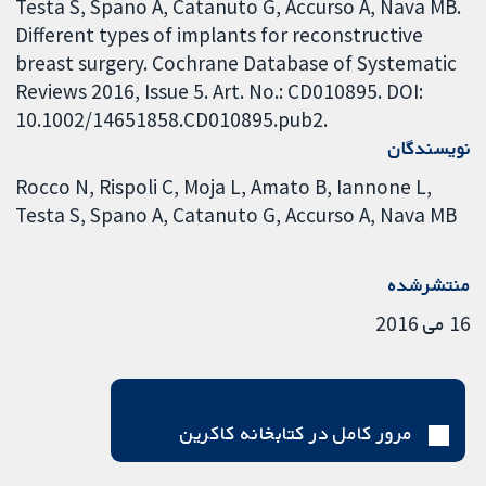
Testa S, Spano A, Catanuto G, Accurso A, Nava MB.
Different types of implants for reconstructive
breast surgery. Cochrane Database of Systematic
Reviews 2016, Issue 5. Art. No.: CD010895. DOI:
10.1002/14651858.CD010895.pub2.
نویسندگان
Rocco N
Rispoli C
Moja L
Amato B
Iannone L
Testa S
Spano A
Catanuto G
Accurso A
Nava MB
منتشرشده
16 می 2016
مرور کامل در کتابخانه کاکرین