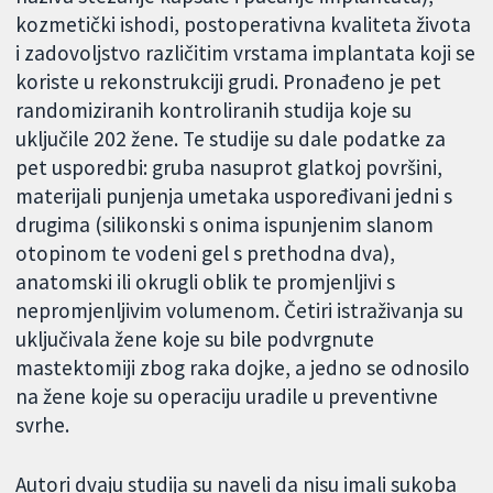
kozmetički ishodi, postoperativna kvaliteta života
i zadovoljstvo različitim vrstama implantata koji se
koriste u rekonstrukciji grudi. Pronađeno je pet
randomiziranih kontroliranih studija koje su
uključile 202 žene. Te studije su dale podatke za
pet usporedbi: gruba nasuprot glatkoj površini,
materijali punjenja umetaka uspoređivani jedni s
drugima (silikonski s onima ispunjenim slanom
otopinom te vodeni gel s prethodna dva),
anatomski ili okrugli oblik te promjenljivi s
nepromjenljivim volumenom. Četiri istraživanja su
uključivala žene koje su bile podvrgnute
mastektomiji zbog raka dojke, a jedno se odnosilo
na žene koje su operaciju uradile u preventivne
svrhe.
Autori dvaju studija su naveli da nisu imali sukoba