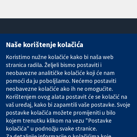
Naše korištenje kolačića
11-13 Cavendish
Kontaktirajte
Square
nas
Koristimo nužne kolačiće kako bi naša web
Pouzdani dokazi.
London
Novosti
stranica radila. Željeli bismo postaviti i
Utemeljeni
W1G 0AN
Ured za
dokazi.
neobavezne analitičke kolačiće koji će nam
Ujedinjeno
medije
Bolje zdravlje.
Kraljevstvo
O nama
pomoći da ju poboljšamo. Nećemo postaviti
Poslovi
neobavezne kolačiće ako ih ne omogućite.
Cochrane
Korištenjem ovog alata postavit će se kolačić na
Library
vaš uređaj, kako bi zapamtili vaše postavke. Svoje
postavke kolačića možete promijeniti u bilo
kojem trenutku klikom na vezu "Postavke
The Cochrane Collaboration is a charity (no. 1045921) and a
kolačića" u podnožju svake stranice.
company limited by guarantee (no. 03044323) registered in
Za detaljnije informacije o kolačićima koje
England & Wales. VAT registration number GB 718 2127 49.