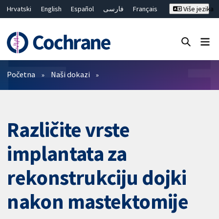
Hrvatski
English
Español
فارسی
Français
Više jezika
Русский
Deutsch
Bahasa Malaysia
ไทย
繁體中文
简体中文
Close search ✖
Prečistači
Početna
Naši dokazi
Različite vrste
implantata za
rekonstrukciju dojki
nakon mastektomije