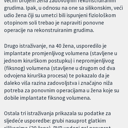
većim brojem žena zadovoljnih rekonstruiranim
grudima. Ipak, u odnosu na one sa silikonskim, veći
udio žena čiji su umetci bili ispunjeni fiziološkom
otopinom soli trebao je napraviti ponovne
operacije na rekonstruiranim grudima.
Drugo istraživanje, na 40 žena, usporedilo je
implantate promjenljivog volumena (stavljene u
jednom kirurškom postupku) i nepromjenljivog
(fiksnog) volumena (stavljene u drugom od dva
odvojena kirurška procesa) te pokazalo da je
daleko viša razina zadovoljstva i značajno niža
potreba za ponovnim operacijama u žena koje su
dobile implantate fiksnog volumena.
Ostala tri istraživanja prikazala su podatke za
sljedeće usporedbe: grubi nasuprot glatkim