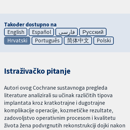
Također dostupno na
English
Español
فارسی
Русский
Hrvatski
Português
简体中文
Polski
Istraživačko pitanje
Autori ovog Cochrane sustavnoga pregleda
literature analizirali su učinak različitih tipova
implantata kroz kratkotrajne i dugotrajne
komplikacije operacije, kozmetičke rezultate,
zadovoljstvo operativnim procesom i kvalitetu
života žena podvrgnutih rekonstrukciji dojki nakon