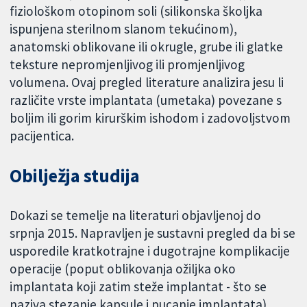
fiziološkom otopinom soli (silikonska školjka
ispunjena sterilnom slanom tekućinom),
anatomski oblikovane ili okrugle, grube ili glatke
teksture nepromjenljivog ili promjenljivog
volumena. Ovaj pregled literature analizira jesu li
različite vrste implantata (umetaka) povezane s
boljim ili gorim kirurškim ishodom i zadovoljstvom
pacijentica.
Obilježja studija
Dokazi se temelje na literaturi objavljenoj do
srpnja 2015. Napravljen je sustavni pregled da bi se
usporedile kratkotrajne i dugotrajne komplikacije
operacije (poput oblikovanja ožiljka oko
implantata koji zatim steže implantat - što se
naziva stezanje kapsule i pucanje implantata),