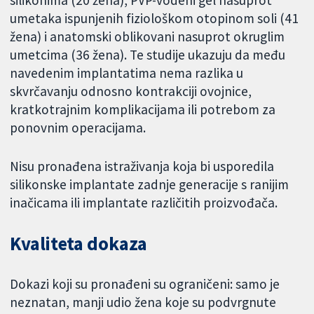
silikonima (20 žena), PVP-vodeni gel nasuprot
umetaka ispunjenih fiziološkom otopinom soli (41
žena) i anatomski oblikovani nasuprot okruglim
umetcima (36 žena). Te studije ukazuju da među
navedenim implantatima nema razlika u
skvrčavanju odnosno kontrakciji ovojnice,
kratkotrajnim komplikacijama ili potrebom za
ponovnim operacijama.
Nisu pronađena istraživanja koja bi usporedila
silikonske implantate zadnje generacije s ranijim
inačicama ili implantate različitih proizvođača.
Kvaliteta dokaza
Dokazi koji su pronađeni su ograničeni: samo je
neznatan, manji udio žena koje su podvrgnute