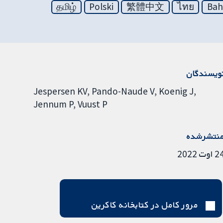
தமிழ்
Polski
繁體中文
ไทย
Bah
ویسندگان
Jespersen KV
Pando-Naude V
Koenig J
Jennum P
Vuust P
نتشرشده
 اوت 2022
مرور کامل در کتابخانه کاکرین