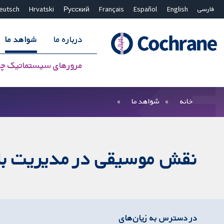
فارسی
English
Español
Français
Русский
Hrvatski
eutsch
درباره ما
شواهد ما
مرورهای سیستماتیک چ
بستن جستجو ✖
فیلترها
خانه
شواهد ما
نقش موسیقی در مدیریت بالی
در دسترس به زیان‌های