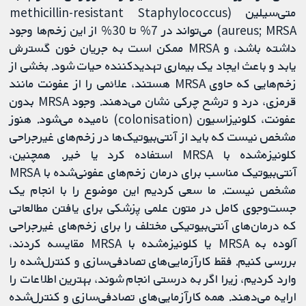
متی‌سیلین (methicillin-resistant Staphylococcus
aureus; MRSA) می‌تواند در 7% تا 30% از این زخم‌ها وجود
داشته باشد، و MRSA ممکن است به جریان خون گسترش
یابد و باعث ایجاد یک بیماری تهدیدکننده حیات شود. بخشی از
زخم‌هایی که حاوی MRSA هستند، علائمی را از عفونت مانند
قرمزی، درد و ترشح چرکی نشان می‌دهند. وجود MRSA بدون
عفونت، کلونیزاسیون (colonisation) نامیده می‌شود. هنوز
مشخص نیست که باید از آنتی‌بیوتیک‌ها در زخم‌های غیرجراحی
کلونیزه‌شده با MRSA استفاده کرد یا خیر. همچنین،
آنتی‌بیوتیک مناسب برای درمان زخم‌های عفونی‌شده با MRSA
مشخص نیست. ما سعی کردیم این موضوع را با انجام یک
جست‌وجوی کامل در متون علمی پزشکی برای یافتن مطالعاتی
که درمان‌های آنتی‌بیوتیکی مختلف را برای زخم‌های غیرجراحی
آلوده به MRSA یا کلونیزه‌شده با MRSA مقایسه کردند،
بررسی کنیم. فقط کارآزمایی‌های تصادفی‌سازی و کنترل‌شده را
وارد کردیم، زیرا اگر به درستی انجام شوند، بهترین اطلاعات را
ارایه می‌دهند. همه کارآزمایی‌های تصادفی‌سازی و کنترل‌شده