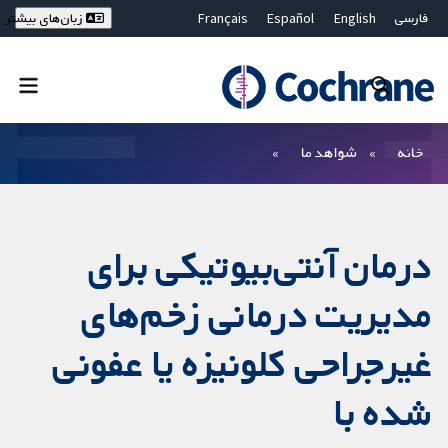
فارسی
English
Español
Français
زبان‌های بیشتر
Deutsch
Hrvatski
Русский
简体中文
繁體中文
ไทย
Bahasa Malaysia
بستن جستجو ✖
فیلترها
خانه
شواهد ما
درمان آنتی‌بیوتیکی برای
مدیریت درمانی زخم‌های
غیرجراحی کلونیزه یا عفونی
شده‌ با