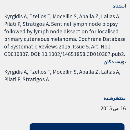
استناد
Kyrgidis A, Tzellos T, Mocellin S, Apalla Z, Lallas A,
Pilati P, Stratigos A. Sentinel lymph node biopsy
followed by lymph node dissection for localised
primary cutaneous melanoma. Cochrane Database
of Systematic Reviews 2015, Issue 5. Art. No.:
CD010307. DOI: 10.1002/14651858.CD010307.pub2.
نویسندگان
Kyrgidis A
Tzellos T
Mocellin S
Apalla Z
Lallas A
Pilati P
Stratigos A
منتشرشده
16 می 2015