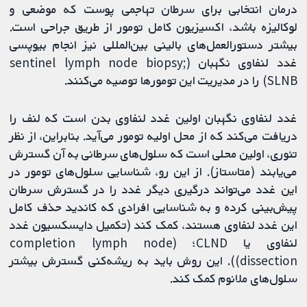
درمان انتخابی برای سرطان تهاجمی پوست که موضعی و
لوکالیزه باشد، اکسیزیون کامل تومور از طریق جراحی است.
بیشتر دستورالعمل‌های بالینی بین‌المللی نیز انجام بیوپسی
غدد لنفاوی نگهبان (sentinel lymph node biopsy;
SLNB) را در مدیریت این تومورها توصیه می‌کنند.
غدد لنفاوی نگهبان اولین غدد لنفاوی بدن است که لنف را
دریافت می‌کند که از محل اولیه تومور می‌آید. بنابراین، از نظر
تئوری، اولین محلی است که سلول‌های سرطانی به آن گسترش
می‌یابند (متاستاز). از این رو، شناسایی سلول‌های تومور در
این غدد می‌تواند درگیری دیگر غدد را در گسترش سرطان
پیش‌بینی کرده و به شناسایی افرادی که کاندید حذف کامل
این غدد لنفاوی هستند، کمک کند (تکمیل دایسکسیون غدد
لنفاوی یا CLND؛ (completion lymph node
dissection)). این روش باید به ریشه‌کنی گسترش بیشتر
سلول‌های ملانوم کمک کند.