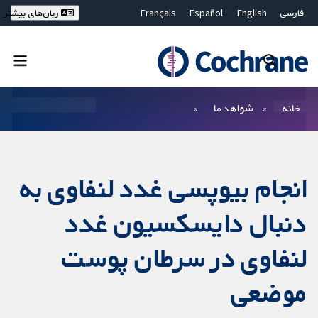
فارسی
English
Español
Français
زبان‌های بیشتر
Deutsch
Hrvatski
Русский
简体中文
繁體中文
ไทย
Bahasa Malaysia
بستن جستجو ✖
فیلترها
خانه
شواهد ما
انجام بیوپسی غدد لنفاوی به
دنبال دایسکسیون غدد
لنفاوی در سرطان پوست
موضعی