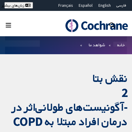
فارسی
English
Español
Français
زبان‌های بیشتر
Deutsch
Hrvatski
Русский
简体中文
繁體中文
ไทย
Bahasa Malaysia
بستن جستجو ✖
فیلترها
خانه
شواهد ما
نقش بتا
2
-آگونیست‌های طولانی‌اثر در
درمان افراد مبتلا به COPD