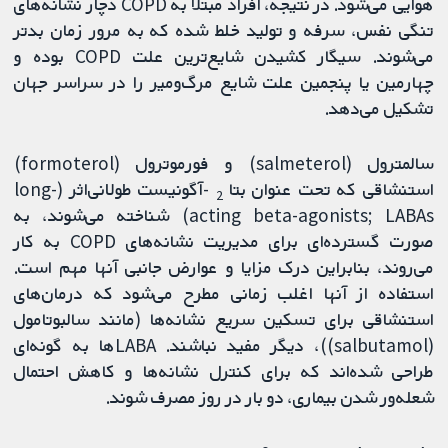
هوایی می‌شود. در نتیجه، افراد مبتلا به COPD دچار نشانه‌های
تنگی نفس، سرفه و تولید خلط شده که به مرور زمان بدتر
می‌شوند. سیگار کشیدن شایع‌ترین علت COPD بوده و
چهارمین یا پنجمین علت شایع مرگ‌ومیر را در سراسر جهان
تشکیل می‌دهد.
سالمترول (salmeterol) و فورموترول (formoterol)
استنشاقی که تحت عنوان بتا
-آگونیست طولانی‌اثر (long-
2
acting beta-agonists; LABAs) شناخته می‌شوند، به‌
صورت گسترده‌ای برای مدیریت نشانه‌های COPD به کار
می‌روند، بنابراین درک مزایا و عوارض جانبی آنها مهم است.
استفاده از آنها اغلب زمانی مطرح می‌شود که درمان‌های
استنشاقی برای تسکین سریع نشانه‌ها (مانند سالبوتامول
(salbutamol))، دیگر مفید نباشند. LABAها به گونه‌ای
طراحی شده‌اند که برای کنترل نشانه‌ها و کاهش احتمال
شعله‌ور شدن بیماری، دو بار در روز مصرف شوند.