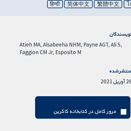
हिन्दी
简体中文
繁體中文
ไ
ویسندگان
Atieh MA
Alsabeeha NHM
Payne AGT
Ali S
Faggion CM Jr
Esposito M
نتشرشده
آوریل 2021
مرور کامل در کتابخانه کاکرین