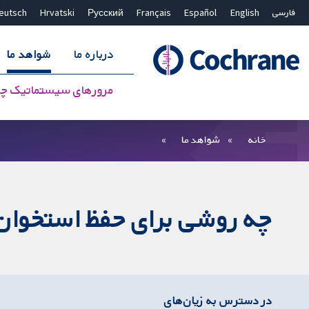
فارسی
English
Español
Français
Русский
Hrvatski
eutsch
درباره ما
شواهد ما
مرورهای سیستماتیک چ
بستن جستجو ✖
فیلترها
خانه
شواهد ما
چه روشی برای حفظ استخوان
در دسترس به زیان‌های