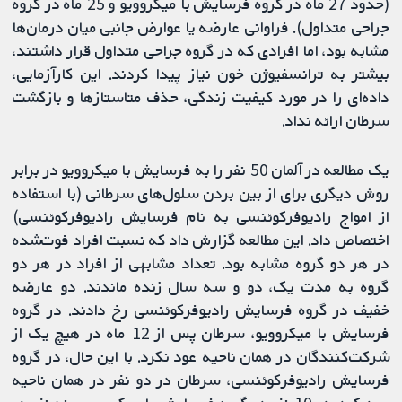
(حدود 27 ماه در گروه فرسایش با میکروویو و 25 ماه در گروه
جراحی متداول). فراوانی عارضه یا عوارض جانبی میان درمان‌ها
مشابه بود، اما افرادی که در گروه جراحی متداول قرار داشتند،
بیشتر به ترانسفیوژن خون نیاز پیدا کردند. این کارآزمایی،
داده‌ای را در مورد کیفیت زندگی، حذف متاستازها و بازگشت
سرطان ارائه نداد.
یک مطالعه در آلمان 50 نفر را به فرسایش با میکروویو در برابر
روش دیگری برای از بین بردن سلول‌های سرطانی (با استفاده
از امواج رادیوفرکوئنسی به نام فرسایش رادیوفرکوئنسی)
اختصاص داد. این مطالعه گزارش داد که نسبت افراد فوت‌شده
در هر دو گروه مشابه بود. تعداد مشابهی از افراد در هر دو
گروه به مدت یک، دو و سه سال زنده ماندند. دو عارضه
خفیف در گروه فرسایش رادیوفرکوئنسی رخ دادند. در گروه
فرسایش با میکروویو، سرطان پس از 12 ماه در هیچ یک از
شرکت‌کنندگان در همان ناحیه عود نکرد. با این حال، در گروه
فرسایش رادیوفرکوئنسی، سرطان در دو نفر در همان ناحیه