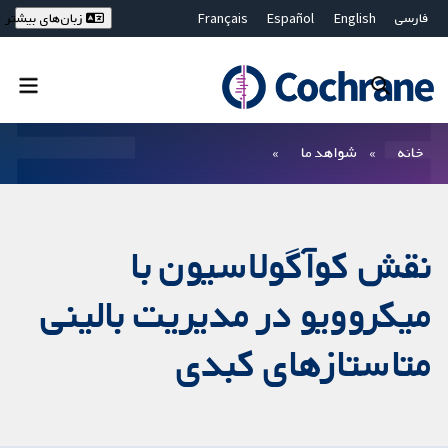
فارسی
English
Español
Français
زبان‌های بیشتر
Deutsch
Hrvatski
Русский
简体中文
繁體中文
ไทย
Bahasa Malaysia
بستن جستجو ✖
فیلترها
خانه
شواهد ما
نقش کوآگولاسیون با
میکروویو در مدیریت بالینی
متاستازهای کبدی