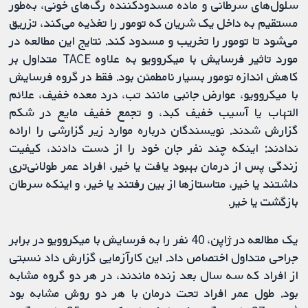
سلول‌های سرطانی و ماده مسدودکننده رگ‌های خونی، به‌طور
مستقیم به داخل یک شریان که تومور را تغذیه می‌کند، تزریق
می‌شود تا تومور را تخریب و مسدود کند. نتایج این مطالعه در
مورد تاثیر فرسایش با میکروویو به‌ علاوه TACE متداول بر
کاهش اندازه تومور بسیار نامطمئن بود. فقط در گروه فرسایش
با میکروویو، عوارض جانبی مانند تب، درد معده خفیف، علائم
التهاب یا آسیب خفیف کبد، و تجمع خفیف مایع در شکم
گزارش شدند. نویسندگان درباره موارد زیر گزارشی را ارائه
ندادند: اینکه چند نفر جان خود را از دست دادند، کیفیت
زندگی پس از درمان بهبود یافت یا خیر، افراد عمر طولانی‌تری
داشتند یا خیر، متاستازها از بین رفتند یا خیر، و اینکه سرطان
بازگشت یا خیر.
یک مطالعه در ژاپن، 40 نفر را به فرسایش با میکروویو در برابر
جراحی متداول اختصاص داد. این کارآزمایی گزارش داد نسبتی
از افراد که سه سال بعد زنده ماندند، در هر دو گروه مشابه
بود. طول عمر افراد تحت درمان با هر دو روش مشابه بود