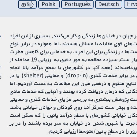
தமிழ்
Polski
Português
Deutsch
Hrv
ان در خیابان‌ها زندگی و کار می‌کنند. بسیاری از این افراد
ن
‌های قوی مقابله با مسائل هستند، اما همواره در برابر انواع
‌ها در زندگی برای این افراد، به خدماتی برای کاهش خطرات
و پیشگیری از به حاشیه راندن آنها از متن اصلی جامعه نیاز است. سیزده مطالعه به طور دقیق به ارزیابی 19 مداخله از
م
داخته‌اند (همه آنها در کشورهای با سطح درآمد بالا انجام
شده‌اند). بیشتر آنها به مقایسه خدمات مبتنی بر درمان در برابر خدمات گذری (drop-in) و حمایتی (shelter) یا در
13 
نتایج متنوع و درهمی میان این مطالعات به دست آوردیم، اما
گانی که درمان دریافت کرده بودند و آنهایی که خدمات عادی
ر است پژوهش بیشتری به بررسی مزایای خدمات گذری و حمایتی
 و بهتر است تمرکز آنها روی کودکان و جوانان خیابانی باشد.
کان خیابانی کشورهای با سطح درآمد پائین را که ممکن است
اجرت یا شهری شدن در خیابان به سر برده باشند را در بر
ور را در سطح پائین/متوسط ارزیابی کردیم.