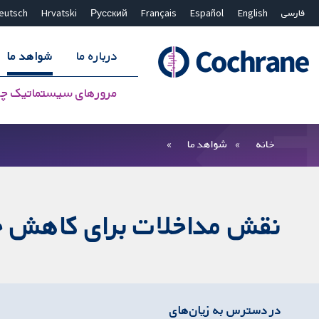
فارسی
English
Español
Français
Русский
Hrvatski
eutsch
درباره ما
شواهد ما
مرورهای سیستماتیک چ
بستن جستجو ✖
فیلترها
خانه
شواهد ما
نقش مداخلات برای کاهش خطر
در دسترس به زیان‌های