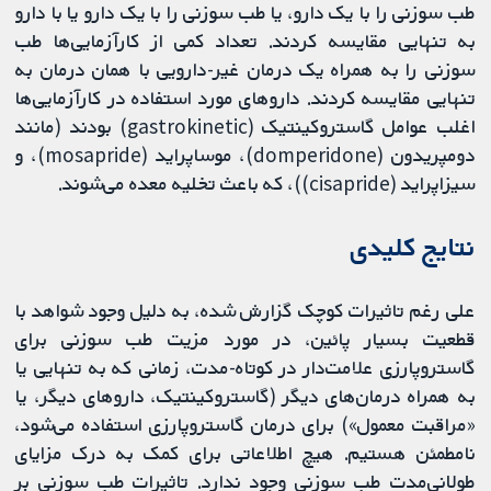
طب سوزنی را با یک دارو، یا طب سوزنی را با یک دارو یا با دارو
به تنهایی مقایسه کردند. تعداد کمی ‌از کارآزمایی‌ها طب
سوزنی را به همراه یک درمان غیر-دارویی با همان درمان به
تنهایی مقایسه کردند. داروهای مورد استفاده در کارآزمایی‌ها
اغلب عوامل گاستروکینتیک (gastrokinetic) بودند (مانند
دومپریدون (domperidone)، موساپراید (mosapride)، و
سیزاپراید (cisapride))، که باعث تخلیه معده می‌شوند.
نتایج کلیدی
علی رغم تاثیرات کوچک گزارش شده، به دلیل وجود شواهد با
قطعیت بسیار پائین، در مورد مزیت طب سوزنی برای
گاستروپارزی علامت‌دار در کوتاه‌-مدت، زمانی که به تنهایی یا
به همراه درمان‌های دیگر (گاستروکینتیک، داروهای دیگر، یا
«مراقبت معمول») برای درمان گاستروپارزی استفاده می‌شود،
نامطمئن هستیم. هیچ اطلاعاتی برای کمک به درک مزایای
طولانی‌مدت طب سوزنی وجود ندارد. تاثیرات طب سوزنی بر