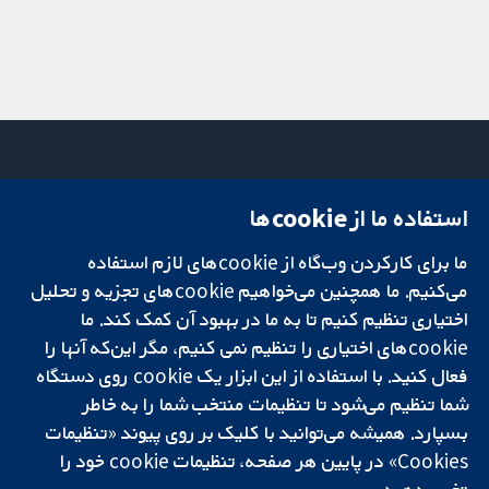
استفاده ما از cookie‌ها
میدان کاوندیش
تماس با ما
۱۳-۱۱
اخبار
ما برای کارکردن وب‌گاه از cookie‌های لازم استفاده
تحقیقات قابل
لندن
دفتر رسانه‌ای
اعتماد.
می‌کنیم. ما همچنین می‌خواهیم cookie‌های تجزیه و تحلیل
W1G 0AN
درباره ما
تصمیم‌گیری آگاهانه.
بریتانیا
فرصت‌های
اختیاری تنظیم کنیم تا به ما در بهبود آن کمک کند. ما
سلامت بهتر.
شغلی
cookie‌های اختیاری را تنظیم نمی کنیم، مگر این‌که آنها را
Cochrane
فعال کنید. با استفاده از این ابزار یک cookie‌ روی دستگاه
Library
شما تنظیم می‌شود تا تنظیمات منتخب شما را به خاطر
بسپارد. همیشه می‌توانید با کلیک بر روی پیوند «تنظیمات
Cookies» در پایین هر صفحه، تنظیمات cookie‌ خود را
شبکه همکاری کاکرین، یک مؤسسه خیریه (شماره 1045921) و یک شرکت با
تغییر دهید.