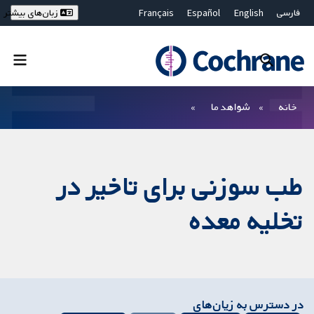
فارسی
English
Español
Français
زبان‌های بیشتر
Deutsch
Hrvatski
Русский
简体中文
繁體中文
ไทย
Bahasa Malaysia
بستن جستجو ✖
فیلترها
خانه
شواهد ما
طب سوزنی برای تاخیر در
تخلیه معده
در دسترس به زیان‌های