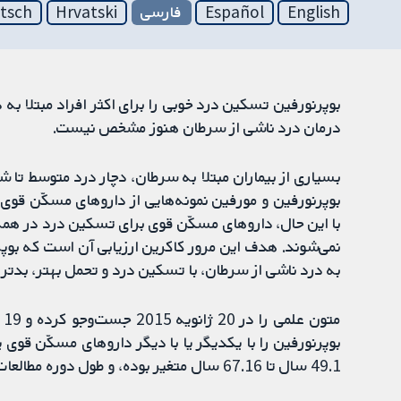
English
Español
فارسی
Hrvatski
tsch
بوپرنورفین تسکین درد خوبی را برای اکثر افراد مبتلا به
درمان درد ناشی از سرطان هنوز مشخص نیست.
بسیاری از بیماران مبتلا به سرطان، دچار درد متوسط تا ش
بوپرنورفین و مورفین نمونه‌هایی از داروهای مسکّن قو
با این حال، داروهای مسکّن قوی برای تسکین درد در همه
نمی‌شوند. هدف این مرور کاکرین ارزیابی آن است که بوپرن
به درد ناشی از سرطان، با تسکین درد و تحمل بهتر، بدتر یا
بوپرنورفین را با یکدیگر یا با دیگر داروهای مسکّن قوی 
49.1 سال تا 67.16 سال متغیر بوده، و طول دوره مطالعات از درمان با تک-دوز تا شش ماه متغیر بود.