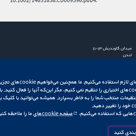
10.1002/14651858.CD009596.pub4.
میدان کاوندیش ۱۳-۱۱
لندن
W1G 0AN
بریتانیا
ما برای کارکردن وب‌گاه از ie‌
صفحه cookie‌های
ما را ملاحظه کنی
|
تنظیمات کوکی
کپی‌رایت © ۲۰۲۵ همکاری کاکرین
بندی کنید