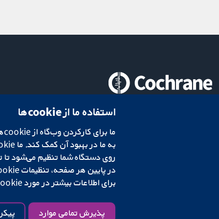
تحقیقات قابل اعتماد.
استفاده ما از cookie‌ها
تصمیم‌گیری آگاهانه.
سلامت بهتر.
شبکه همکاری کاکرین، یک مؤسسه خیریه (شماره 1045921) و یک شرکت با مسئولیت محدود به‌صورت ضمانت (شماره 03044323) ثبت‌شده در انگلستان و ولز است. شماره ثبت مالیات بر ارزش افزوده: GB 718 2127 49.
در پایین هر صفحه، تنظیمات cookie‌ خود را تغییر دهید.
برای اطلاعات بیشتر در مورد cookie‌هایی که استفاده می‌کنیم،
شرایط و ضوابط وب‌سایت
|
سلب مسئولیت
|
حریم خصوصی
|
سیاست کوکی‌ها
پذیرش تمامی موارد
پیکر