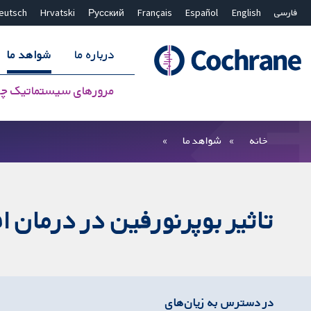
فارسی
English
Español
Français
Русский
Hrvatski
eutsch
درباره ما
شواهد ما
مرورهای سیستماتیک چ
بستن جستجو ✖
فیلترها
خانه
شواهد ما
تاثیر بوپرنورفین در درمان ا
در دسترس به زیان‌های