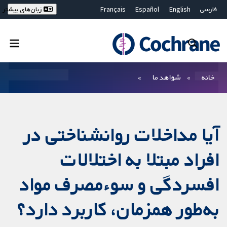
فارسی
English
Español
Français
زبان‌های بیشتر
Deutsch
Hrvatski
Русский
简体中文
繁體中文
ไทย
Bahasa Malaysia
بستن جستجو ✖
فیلترها
خانه
شواهد ما
آیا مداخلات روانشناختی در
افراد مبتلا به اختلالات
افسردگی و سوءمصرف مواد
به‌طور همزمان، کاربرد دارد؟