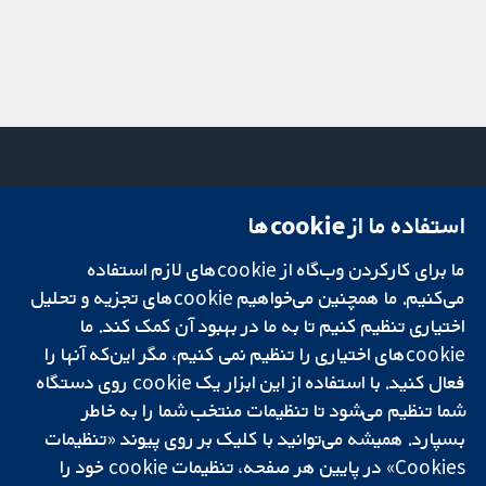
استفاده ما از cookie‌ها
میدان کاوندیش
تماس با ما
۱۳-۱۱
اخبار
تحقیقات قابل
ما برای کارکردن وب‌گاه از cookie‌های لازم استفاده
لندن
دفتر رسانه‌ای
اعتماد.
W1G 0AN
درباره ما
می‌کنیم. ما همچنین می‌خواهیم cookie‌های تجزیه و تحلیل
تصمیم‌گیری آگاهانه.
بریتانیا
فرصت‌های
اختیاری تنظیم کنیم تا به ما در بهبود آن کمک کند. ما
سلامت بهتر.
شغلی
cookie‌های اختیاری را تنظیم نمی کنیم، مگر این‌که آنها را
Cochrane
فعال کنید. با استفاده از این ابزار یک cookie‌ روی دستگاه
Library
شما تنظیم می‌شود تا تنظیمات منتخب شما را به خاطر
بسپارد. همیشه می‌توانید با کلیک بر روی پیوند «تنظیمات
Cookies» در پایین هر صفحه، تنظیمات cookie‌ خود را
شبکه همکاری کاکرین، یک مؤسسه خیریه (شماره 1045921) و یک شرکت با