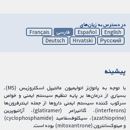
در دسترس به زیان‌های
English
Español
فارسی
Français
Deutsch
Hrvatski
Русский
پیشینه
با توجه به پاتوژنز اتوایمیون مالتیپل اسکلروزیس (MS)،
بسیاری از درمان‌ها بر پایه تنظیم سیستم ایمنی و خواص
سرکوب کننده سیستم ایمنی داروها از جمله اینترفرون‌ها
(interferons)، گلاتیرامر (glatiramer)، آزاتیوپرین
(azathioprine)، سیکلوفسفامید (cyclophosphamide)
و میتوکسانترون (mitoxantrone) بوده است.