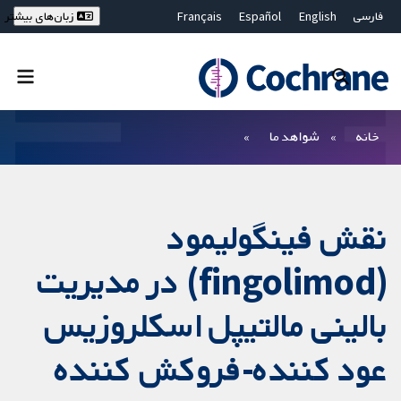
فارسی
English
Español
Français
زبان‌های بیشتر
Deutsch
Hrvatski
Русский
简体中文
繁體中文
ไทย
Bahasa Malaysia
بستن جستجو ✖
فیلترها
خانه
شواهد ما
نقش فینگولیمود
(fingolimod) در مدیریت
بالینی مالتیپل اسکلروزیس
عود کننده-فروکش کننده