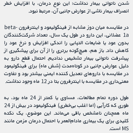
شدن ناتوانی بیمار نداشت؛ این نوع درمان، با افزایش خطر
انصراف بیمار ناشی از عوارض جانبی آن، مرتبط نبود.
در مقایسه میان دوز مشابه از فینگولیمود و اینترفرون beta-
1a عضلانی، این دارو در طول یک سال، تعداد شرکت‌کنندگان
بدون عود یا ضایعات التهابی را اندکی افزایش و نرخ عود را
کاهش داد. باز هم، هیچ‌گونه برتری را از آن برای پیشگیری از
پیشرفت ناتوانی بیمار تشخیص ندادیم. احتمال قطع دارو به
دلیل عوارض جانبی در کوتاه‌مدت (شش ماه) برای فینگولیمود
در مقایسه با داروهای تعدیل کننده ایمنی بیشتر بود و تفاوت
معنی‌داری در مقایسه با اینترفرون بتا در 12 ماه وجود نداشت.
طول دوره تمام مطالعات، مساوی یا کمتر از 24 ماه بود، به
طوری که کارآیی (اما اغلب بی‌خطری) فینگولیمود در بیش از 24
ماه همچنان نامشخص باقی می‌ماند. این موضوع، یک نکته
کلیدی برای یک بیماری مادام‌العمر با احتمال درمان مزمن مانند
MS است.