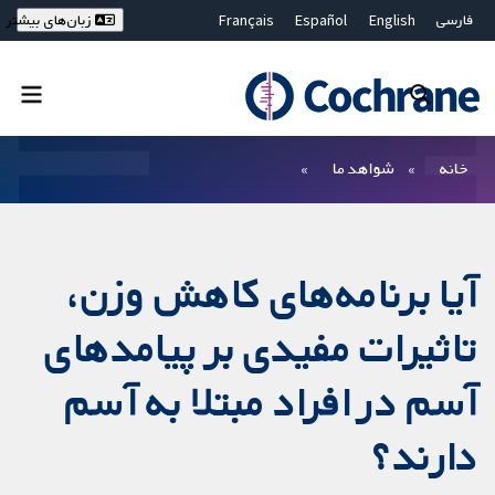
فارسی
English
Español
Français
زبان‌های بیشتر
Deutsch
Hrvatski
Русский
简体中文
繁體中文
ไทย
Bahasa Malaysia
بستن جستجو ✖
فیلترها
خانه
شواهد ما
آیا برنامه‌های کاهش وزن،
تاثیرات مفیدی بر پیامدهای
آسم در افراد مبتلا به آسم
دارند؟