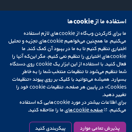
استفاده ما از cookie‌ها
میدان کاوندیش
تماس با ما
۱۳-۱۱
اخبار
ما برای کارکردن وب‌گاه از cookie‌های لازم استفاده
تحقیقات قابل
لندن
دفتر رسانه‌ای
اعتماد.
W1G 0AN
درباره ما
می‌کنیم. ما همچنین می‌خواهیم cookie‌های تجزیه و تحلیل
تصمیم‌گیری آگاهانه.
بریتانیا
فرصت‌های
اختیاری تنظیم کنیم تا به ما در بهبود آن کمک کند. ما
سلامت بهتر.
شغلی
cookie‌های اختیاری را تنظیم نمی کنیم، مگر این‌که آنها را
Cochrane
فعال کنید. با استفاده از این ابزار یک cookie‌ روی دستگاه
Library
شما تنظیم می‌شود تا تنظیمات منتخب شما را به خاطر
بسپارد. همیشه می‌توانید با کلیک بر روی پیوند «تنظیمات
Cookies» در پایین هر صفحه، تنظیمات cookie‌ خود را
شبکه همکاری کاکرین، یک مؤسسه خیریه (شماره 1045921) و یک شرکت با
تغییر دهید.
مسئولیت محدود به‌صورت ضمانت (شماره 03044323) ثبت‌شده در انگلستان
و ولز است. شماره ثبت مالیات بر ارزش افزوده: GB 718 2127 49.
برای اطلاعات بیشتر در مورد cookie‌هایی که استفاده
می‌کنیم،
صفحه cookie‌های
ما را ملاحظه کنید.
کپی‌رایت © ۲۰۲۵ همکاری کاکرین
شرایط و ضوابط وب‌سایت
|
سلب مسئولیت
|
حریم خصوصی
|
سیاست
کوکی‌ها
|
تنظیمات کوکی
پذیرش تمامی موارد
پیکربندی کنید