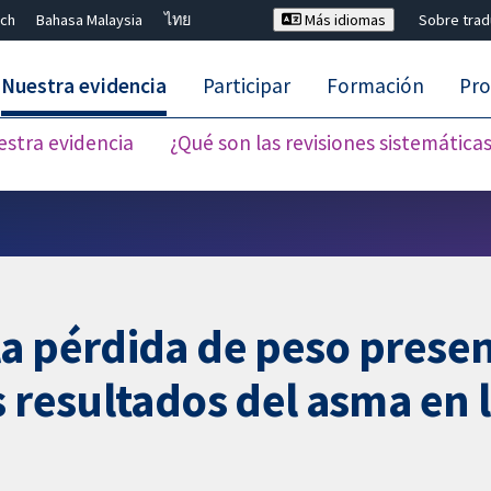
ch
Bahasa Malaysia
ไทย
Más idiomas
Sobre tra
Nuestra evidencia
Participar
Formación
Pro
estra evidencia
¿Qué son las revisiones sistemática
Cerrar búsqueda ✖
a pérdida de peso presen
s resultados del asma en 