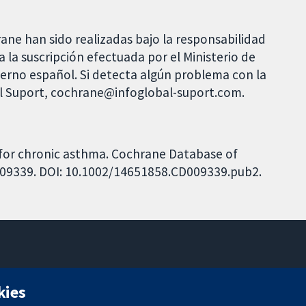
rane han sido realizadas bajo la responsabilidad
 la suscripción efectuada por el Ministerio de
bierno español. Si detecta algún problema con la
al Suport, cochrane@infoglobal-suport.com.
s for chronic asthma. Cochrane Database of
CD009339. DOI: 10.1002/14651858.CD009339.pub2.
11-13 Cavendish Square
kies
Londres