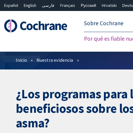
Español
English
فارسی
Français
Русский
Hrvatski
Deuts
繁體中文
简体中文
Sobre Cochrane
Por qué es fiable nu
Filtros
Inicio
Nuestra evidencia
¿Los programas para l
beneficiosos sobre lo
asma?