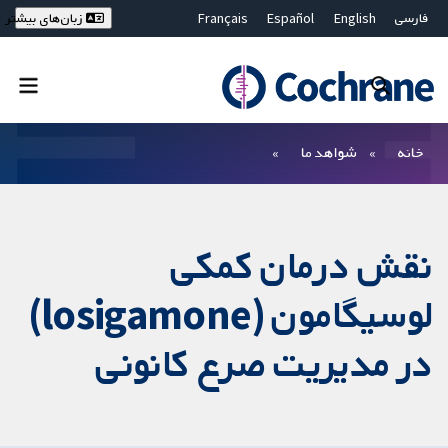
فارسی
English
Español
Français
زبان‌های بیشتر
Deutsch
Hrvatski
Русский
简体中文
繁體中文
ไทย
Bahasa Malaysia
بستن جستجو ✖
فیلترها
خانه
شواهد ما
نقش درمان کمکی
لوسیگامون (losigamone)
در مدیریت صرع کانونی