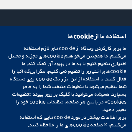
استفاده ما از cookie‌ها
میدان کاوندیش
تماس با ما
۱۳-۱۱
اخبار
تحقیقات قابل
ما برای کارکردن وب‌گاه از cookie‌های لازم استفاده
لندن
دفتر رسانه‌ای
اعتماد.
W1G 0AN
درباره ما
می‌کنیم. ما همچنین می‌خواهیم cookie‌های تجزیه و تحلیل
تصمیم‌گیری آگاهانه.
بریتانیا
فرصت‌های
اختیاری تنظیم کنیم تا به ما در بهبود آن کمک کند. ما
سلامت بهتر.
شغلی
cookie‌های اختیاری را تنظیم نمی کنیم، مگر این‌که آنها را
Cochrane
فعال کنید. با استفاده از این ابزار یک cookie‌ روی دستگاه
Library
شما تنظیم می‌شود تا تنظیمات منتخب شما را به خاطر
بسپارد. همیشه می‌توانید با کلیک بر روی پیوند «تنظیمات
Cookies» در پایین هر صفحه، تنظیمات cookie‌ خود را
شبکه همکاری کاکرین، یک مؤسسه خیریه (شماره 1045921) و یک شرکت با
تغییر دهید.
مسئولیت محدود به‌صورت ضمانت (شماره 03044323) ثبت‌شده در انگلستان
و ولز است. شماره ثبت مالیات بر ارزش افزوده: GB 718 2127 49.
برای اطلاعات بیشتر در مورد cookie‌هایی که استفاده
می‌کنیم،
صفحه cookie‌های
ما را ملاحظه کنید.
کپی‌رایت © ۲۰۲۵ همکاری کاکرین