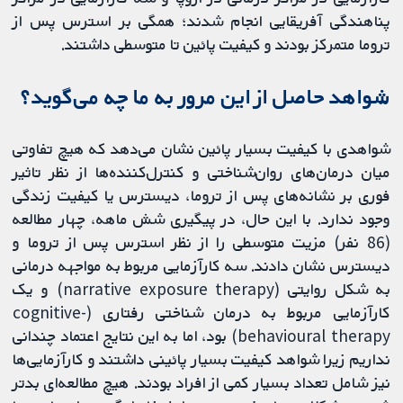
پناهندگی آفریقایی انجام شدند؛ همگی بر استرس پس از
تروما متمرکز بودند و کیفیت پائین تا متوسطی ​​داشتند.
شواهد حاصل از این مرور به ما چه می‌گوید؟
شواهدی با کیفیت بسیار پائین نشان می‌دهد که هیچ تفاوتی
میان درمان‌های روان‌شناختی و کنترل‌کننده‌ها از نظر تاثیر
فوری بر نشانه‌های پس از تروما، دیسترس یا کیفیت زندگی
وجود ندارد. با این حال، در پیگیری شش ماهه، چهار مطالعه
(86 نفر) مزیت متوسطی را از نظر استرس پس از تروما و
دیسترس نشان دادند. سه کارآزمایی مربوط به مواجهه درمانی
به شکل روایتی (narrative exposure therapy) و یک
کارآزمایی مربوط به درمان شناختی رفتاری (cognitive-
behavioural therapy) بود، اما به این نتایج اعتماد چندانی
نداریم زیرا شواهد کیفیت بسیار پائینی داشتند و کارآزمایی‌ها
نیز شامل تعداد بسیار کمی از افراد بودند. هیچ مطالعه‌ای بدتر