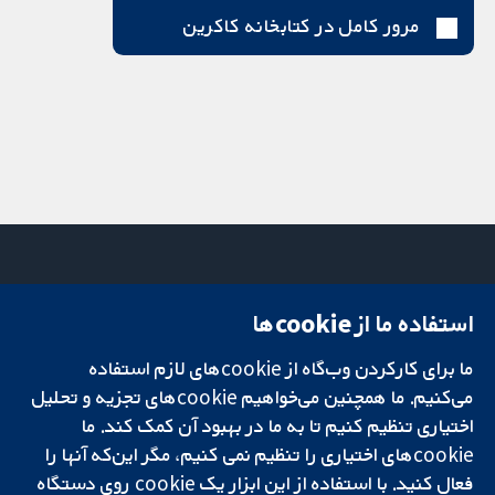
مرور کامل در کتابخانه کاکرین
استفاده ما از cookie‌ها
میدان کاوندیش
تماس با ما
۱۳-۱۱
اخبار
ما برای کارکردن وب‌گاه از cookie‌های لازم استفاده
تحقیقات قابل
لندن
دفتر رسانه‌ای
اعتماد.
می‌کنیم. ما همچنین می‌خواهیم cookie‌های تجزیه و تحلیل
W1G 0AN
درباره ما
تصمیم‌گیری آگاهانه.
بریتانیا
فرصت‌های
اختیاری تنظیم کنیم تا به ما در بهبود آن کمک کند. ما
سلامت بهتر.
شغلی
cookie‌های اختیاری را تنظیم نمی کنیم، مگر این‌که آنها را
Cochrane
فعال کنید. با استفاده از این ابزار یک cookie‌ روی دستگاه
Library