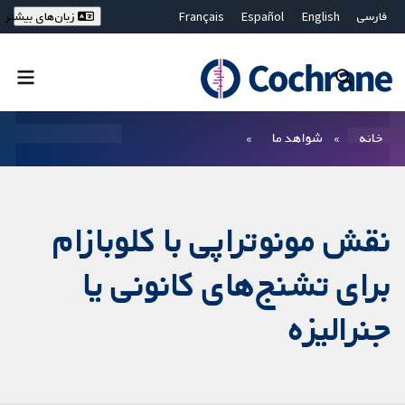
فارسی
English
Español
Français
زبان‌های بیشتر
Deutsch
Hrvatski
Русский
简体中文
繁體中文
ไทย
Bahasa Malaysia
بستن جستجو ✖
فیلترها
خانه
شواهد ما
نقش مونوتراپی با کلوبازام
برای تشنج‌‌های کانونی یا
جنرالیزه