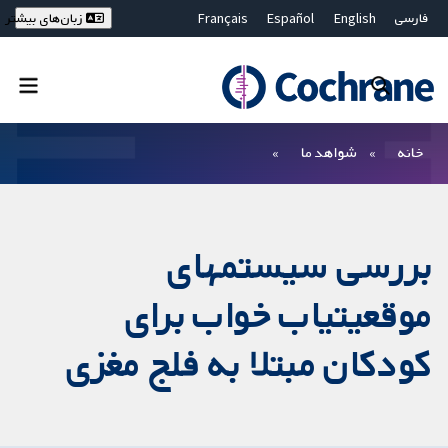
فارسی
English
Español
Français
زبان‌های بیشتر
Deutsch
Hrvatski
Русский
简体中文
繁體中文
ไทย
Bahasa Malaysia
بستن جستجو ✖
فیلترها
خانه
شواهد ما
بررسی سیستم‏های
موقعیت‏یاب خواب برای
کودکان مبتلا به فلج مغزی