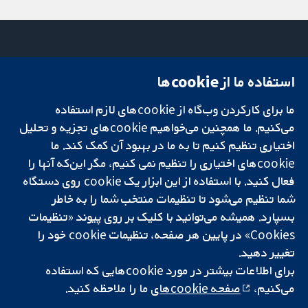
استفاده ما از cookie‌ها
میدان کاوندیش
تماس با ما
۱۳-۱۱
اخبار
ما برای کارکردن وب‌گاه از cookie‌های لازم استفاده
تحقیقات قابل
لندن
دفتر رسانه‌ای
اعتماد.
می‌کنیم. ما همچنین می‌خواهیم cookie‌های تجزیه و تحلیل
W1G 0AN
درباره ما
تصمیم‌گیری آگاهانه.
بریتانیا
فرصت‌های
اختیاری تنظیم کنیم تا به ما در بهبود آن کمک کند. ما
سلامت بهتر.
شغلی
cookie‌های اختیاری را تنظیم نمی کنیم، مگر این‌که آنها را
Cochrane
فعال کنید. با استفاده از این ابزار یک cookie‌ روی دستگاه
Library
شما تنظیم می‌شود تا تنظیمات منتخب شما را به خاطر
بسپارد. همیشه می‌توانید با کلیک بر روی پیوند «تنظیمات
Cookies» در پایین هر صفحه، تنظیمات cookie‌ خود را
شبکه همکاری کاکرین، یک مؤسسه خیریه (شماره 1045921) و یک شرکت با
تغییر دهید.
مسئولیت محدود به‌صورت ضمانت (شماره 03044323) ثبت‌شده در انگلستان
و ولز است. شماره ثبت مالیات بر ارزش افزوده: GB 718 2127 49.
برای اطلاعات بیشتر در مورد cookie‌هایی که استفاده
می‌کنیم،
صفحه cookie‌های
ما را ملاحظه کنید.
کپی‌رایت © ۲۰۲۵ همکاری کاکرین