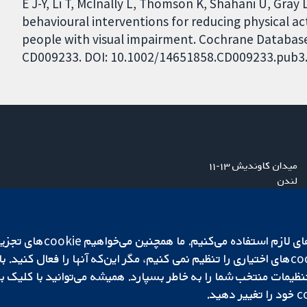
E J-Y, Li T, McInally L, Thomson K, Shahani U, Gra
behavioural interventions for reducing physical act
people with visual impairment. Cochrane Database o
CD009233. DOI: 10.1002/14651858.CD009233.pub3
میدان کاوندیش ۱۳-۱۱
لندن
W1G 0AN
بریتانیا
ما برای کارکردن وب‌گاه از ie‌