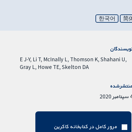
한국어
简
ویسندگان
E J-Y
Li T
McInally L
Thomson K
Shahani U
Gray L
Howe TE
Skelton DA
نتشرشده
امبر 2020
مرور کامل در کتابخانه کاکرین