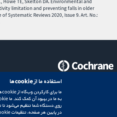
y L, Howe TE, Skelton DA. Environmental and
ivity limitation and preventing falls in older
f Systematic Reviews 2020, Issue 9. Art. No.:
.
تحقیقات قابل اعتماد.
استفاده ما از cookie‌ها
تصمیم‌گیری آگاهانه.
سلامت بهتر.
در پایین هر صفحه، تنظیمات cookie‌ خود را تغییر دهید.
شبکه همکاری کاکرین، یک مؤسسه خیریه (شماره 1045921) و یک شرکت با مسئولیت محدود به‌صورت ضمانت (شماره 03044323) ثبت‌شده در انگلستان و ولز است. شماره ثبت مالیات بر ارزش افزوده: GB 718 2127 49.