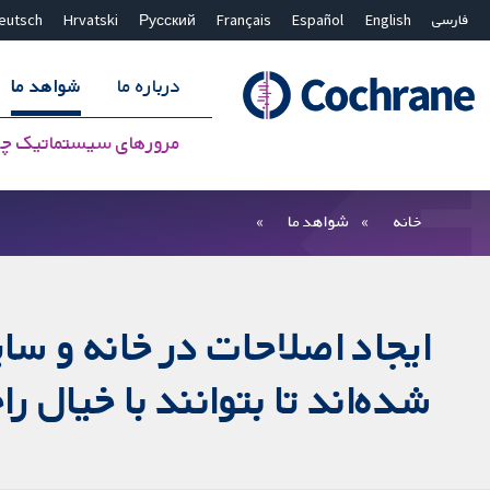
فارسی
English
Español
Français
Русский
Hrvatski
eutsch
درباره ما
شواهد ما
مرورهای سیستماتیک چ
بستن جستجو ✖
فیلترها
خانه
شواهد ما
ایجاد اصلاحات در خانه و سا
شده‌اند تا بتوانند با خیال