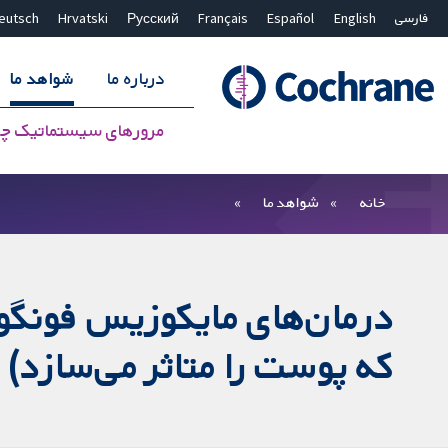
فارسی
English
Español
Français
Русский
Hrvatski
eutsch
درباره ما
شواهد ما
مرورهای سیستماتیک چ
بستن جستجو ✖
فیلترها
خانه
شواهد ما
درمان‌های مایکوزیس فونگ
که پوست را متاثر می‌سازد)