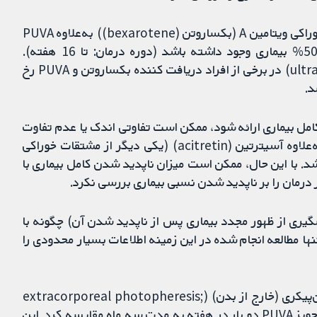
ممکن است تفاوتی اندک یا عدم تفاوت بین یک مشتق خوراکی ویتامین A (بکساروتن (bexarotene)) به‌علاوه PUVA
و PUVA به‌تنهایی، برای ناپدید شدن کامل یا حداقل 50% بیماری وجود داشته باشد (دوره درمان: تا 16 هفته).
حساسیت شدید به اشعه‌های ماوراء بنفش (ultraviolet; UV) در برخی از افراد دریافت‌ کننده بکساروتن و PUVA رخ
مان ناپدید شدن کامل بیماری ارائه شود، ممکن است تفاوتی اندک یا عدم تفاوت
بین تاثیر استفاده از IFN-α به‌علاوه PUVA و IFN-α به‌علاوه آسیترتین (acitretin) (یکی دیگر از مشتقات خوراکی
شته باشد. با این حال، ممکن است میزان ناپدید شدن کامل بیماری با
مان نگهدارنده با PUVA (برای پیشگیری از ظهور مجدد بیماری پس از ناپدید شدن آن) چگونه با
ها مطالعه انجام شده در این زمینه اطلاعات بسیار محدودی را
یک کارآزمایی کوچک (هشت نفر) تجویز فتوفرزیس برون‌پیکری (خارج از بدن) (extracorporeal photopheresis;
ECP، نوردرمانی) را یک بار در ماه به مدت شش ماه، با تجویز PUVA دو بار در هفته به مدت سه ماه مقایسه کرد. این