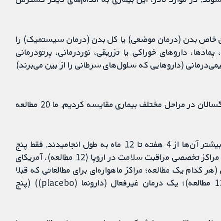
این درمان‌ها مناطق خاص بدن (درمان موضعی) یا کل بدن (درمان سیستمیک) را
پمادها، داروهای خوراکی یا تزریقی، نوردرمانی، پرتودرمانی
می‌درمانی (داروهایی که سلول‌های سرطانی را از بین می‌برند)
ما مزایا و آسیب‌های ناشی از درمان‌های مختلف را در بزرگسالان در مراحل مختلف بیماری مقایسه کردیم. ما 20 مطالعه
مطالعات شامل 1369 فرد بزرگسال، عمدتا مرد، بودند. بیشتر آن‌ها از 4 هفته تا 12 ماه به طول انجامیدند. فقط پنج
مطالعه مراحل آخر بیماری را بررسی کردند. همه آن‌ها در مراکز تخصصی مراقبت سلامت در اروپا (12 مطالعه)، آمریکای
 ژاپن (هر کدام یک مطالعه؛ مراکز ماهواره‌ای برای مطالعاتی که قبلا
ذکر شده‌اند) انجام شدند. درمان‌ها با درمان دیگر (13 مطالعه)؛ یک درمان غیرفعال (دارونما (placebo)) (پنج