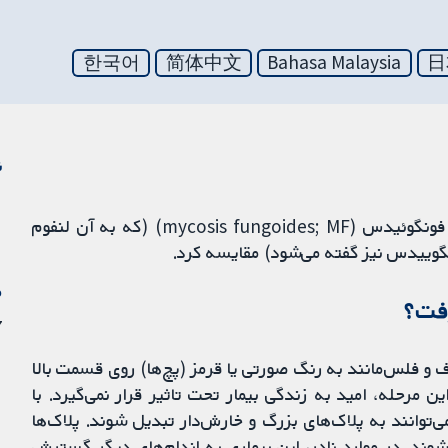
한국어
简体中文
Bahasa Malaysia
日
ن
این مرور کاکرین، درمان‌های موجود را برای مایکوزیس فونگوئیدس (mycosis fungoides; MF) (که به آن لنفوم
م
رفت؟
7 ژو
ه‌صورت نواحی صاف و فلس‌مانند به رنگ صورتی یا قرمز (پچ‌ها) روی قسمت بالا
 مرحله، امید به زندگی بیمار تحت تاثیر قرار نمی‌گیرد. با
‌توانند به پلاک‌های بزرگ و خارش‌دار تبدیل شوند. پلاک‌ها
شوند. در موارد نادر، این بیماری به اندام‌های دیگر گسترش