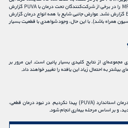
کارآزمایی ناپدید شدن کامل یا حداقل 50% از تظاهرات MF را در برخی از شرکت‌کنندگان تحت درمان با PUVA گزارش
کرد، اما در هیچ یک از شرکت‏‌کنندگان دریافت‌کننده ECP گزارش نشد. عوارض جانبی شایع با همه انواع درمان گزارش
ت با تهوع خفیف، و ECP با هیپوتانسیون همراه باشد). با این حال، وجود شواهدی با قطعیت بسیار
ای مجموعه‌ای از نتایج کلیدی بسیار پائین است. این مرور بر
بیشتر به احتمال زیاد این یافته را تغییر خواهند داد.
ما هیچ شواهدی را برای به چالش کشیدن یا حمایت از درمان استاندارد (PUVA) پیدا نکردیم. در نبود درمان قطعی،