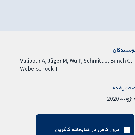
ویسندگان
Valipour A
Jäger M
Wu P
Schmitt J
Bunch C
Weberschock T
نتشرشده
ئیه 2020
مرور کامل در کتابخانه کاکرین