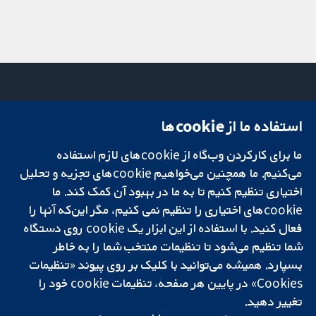
استفاده ما از cookie‌ها
میدان کاوندیش
تماس با ما
۱۳-۱۱
اخبار
ما برای کارکردن وب‌گاه از cookie‌های لازم استفاده
تحقیقات قابل
لندن
دفتر رسانه‌ای
اعتماد.
می‌کنیم. ما همچنین می‌خواهیم cookie‌های تجزیه و تحلیل
W1G 0AN
درباره ما
تصمیم‌گیری آگاهانه.
بریتانیا
فرصت‌های
اختیاری تنظیم کنیم تا به ما در بهبود آن کمک کند. ما
سلامت بهتر.
شغلی
cookie‌های اختیاری را تنظیم نمی کنیم، مگر این‌که آنها را
Cochrane
فعال کنید. با استفاده از این ابزار یک cookie‌ روی دستگاه
Library
شما تنظیم می‌شود تا تنظیمات منتخب شما را به خاطر
بسپارد. همیشه می‌توانید با کلیک بر روی پیوند «تنظیمات
Cookies» در پایین هر صفحه، تنظیمات cookie‌ خود را
شبکه همکاری کاکرین، یک مؤسسه خیریه (شماره 1045921) و یک شرکت با
تغییر دهید.
مسئولیت محدود به‌صورت ضمانت (شماره 03044323) ثبت‌شده در انگلستان