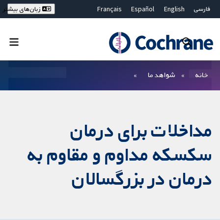
فارسی
English
Español
Français
زبان‌های بیشتر
Deutsch
Hrvatski
Русский
简体中文
繁體中文
ไทย
Bahasa Malaysia
بستن جستجو ✖
فیلترها
خانه
شواهد ما
مداخلات برای درمان
سکسکه مداوم و مقاوم به
درمان در بزرگسالان