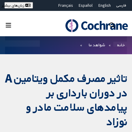
فارسی
English
Español
Français
زبان‌های بیشتر
Deutsch
Hrvatski
Русский
简体中文
繁體中文
ไทย
Bahasa Malaysia
بستن جستجو ✖
فیلترها
خانه
شواهد ما
تاثیر مصرف مکمل ویتامین A
در دوران بارداری بر
پیامدهای سلامت مادر و
نوزاد