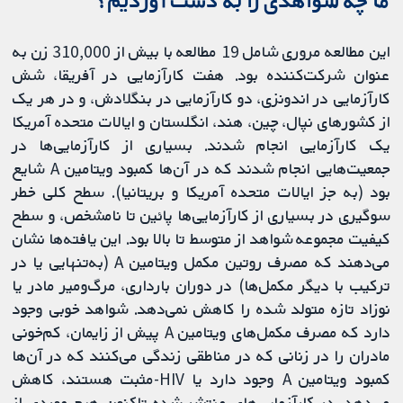
ما چه شواهدی را به دست آوردیم؟
این مطالعه مروری شامل 19 مطالعه با بیش از 310,000 زن به
عنوان شرکت‌کننده بود. هفت کارآزمایی در آفریقا، شش
کارآزمایی در اندونزی، دو کارآزمایی در بنگلادش، و در هر یک
از کشورهای نپال، چین، هند، انگلستان و ایالات متحده آمریکا
یک کارآزمایی انجام شدند. بسیاری از کارآزمایی‌ها در
جمعیت‌هایی انجام شدند که در آن‌ها کمبود ویتامین A شایع
بود (به جز ایالات متحده آمریکا و بریتانیا). سطح کلی خطر
سوگیری در بسیاری از کارآزمایی‌ها پائین تا نامشخص، و سطح
کیفیت مجموعه شواهد از متوسط ​​تا بالا بود. این یافته‌ها نشان
می‌دهند که مصرف روتین مکمل ویتامین A (به‌تنهایی یا در
ترکیب با دیگر مکمل‌ها) در دوران بارداری، مرگ‌ومیر مادر یا
نوزاد تازه متولد شده را کاهش نمی‌دهد. شواهد خوبی وجود
دارد که مصرف مکمل‌های ویتامین A پیش از زایمان، کم‌خونی
مادران را در زنانی که در مناطقی زندگی می‌کنند که در آن‌ها
کمبود ویتامین A وجود دارد یا HIV-مثبت هستند، کاهش
می‌دهد. در کارآزمایی‌های منتشر شده تاکنون هیچ موردی از