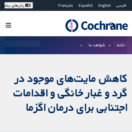
فارسی
English
Español
Français
زبان‌های بیشتر
Deutsch
Hrvatski
Русский
简体中文
繁體中文
ไทย
Bahasa Malaysia
بستن جستجو ✖
فیلترها
خانه
شواهد ما
کاهش مایت‌های موجود در
گرد و غبار خانگی و اقدامات
اجتنابی برای درمان اگزما