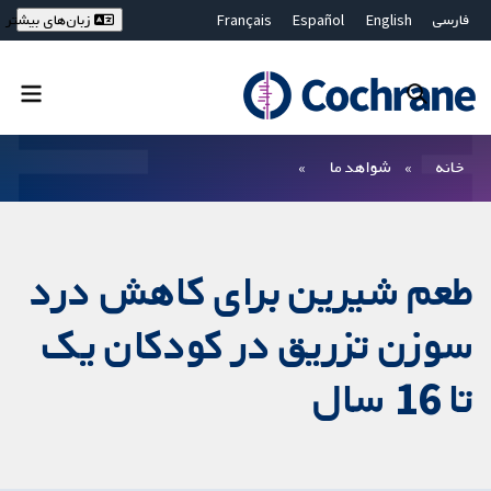
فارسی
English
Español
Français
زبان‌های بیشتر
Deutsch
Hrvatski
Русский
简体中文
繁體中文
ไทย
Bahasa Malaysia
بستن جستجو ✖
فیلترها
خانه
شواهد ما
طعم شیرین برای کاهش درد
سوزن تزریق در کودکان یک
تا 16 سال