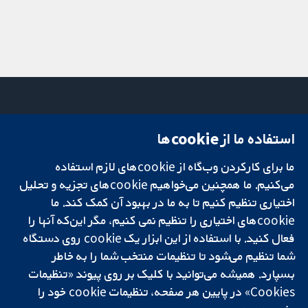
استفاده ما از cookie‌ها
میدان کاوندیش
تماس با ما
۱۳-۱۱
اخبار
ما برای کارکردن وب‌گاه از cookie‌های لازم استفاده
تحقیقات قابل
لندن
دفتر رسانه‌ای
اعتماد.
می‌کنیم. ما همچنین می‌خواهیم cookie‌های تجزیه و تحلیل
W1G 0AN
درباره ما
تصمیم‌گیری آگاهانه.
بریتانیا
فرصت‌های
اختیاری تنظیم کنیم تا به ما در بهبود آن کمک کند. ما
سلامت بهتر.
شغلی
cookie‌های اختیاری را تنظیم نمی کنیم، مگر این‌که آنها را
Cochrane
فعال کنید. با استفاده از این ابزار یک cookie‌ روی دستگاه
Library
شما تنظیم می‌شود تا تنظیمات منتخب شما را به خاطر
بسپارد. همیشه می‌توانید با کلیک بر روی پیوند «تنظیمات
Cookies» در پایین هر صفحه، تنظیمات cookie‌ خود را
شبکه همکاری کاکرین، یک مؤسسه خیریه (شماره 1045921) و یک شرکت با