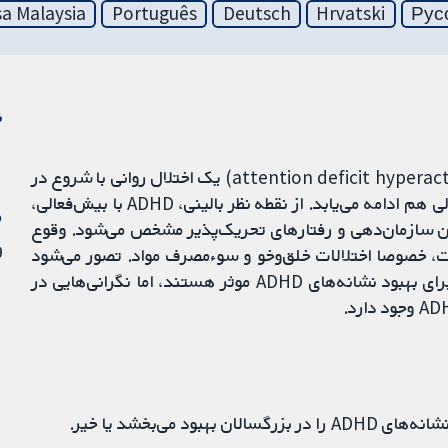
a Malaysia
Português
Deutsch
Hrvatski
Рус
ن
اختلال نقص توجه و بیش‌فعالی (attention deficit hyperactivity disorder; ADHD) یک اختلال روانی با شروع در
دوران کودکی است که در 50% بیماران تا دوران بزرگسالی هم ادامه می‌یابد. از نقطه نظر بالینی، ADHD با بیش‌فعالی،
م
شتن سازمان‌دهی و رفتارهای تحریک‌پذیر مشخص می‌شود. وقوع
9 او
ست، خصوصا اختلالات خلق‌وخو و سوءمصرف مواد. تصور می‌شود
آمفتامین‌ها (amphetamines) (نوعی تحریک کننده) برای بهبود نشانه‌های ADHD موثر هستند، اما نگرانی‌هایی در
 می‌بخشد یا خیر.