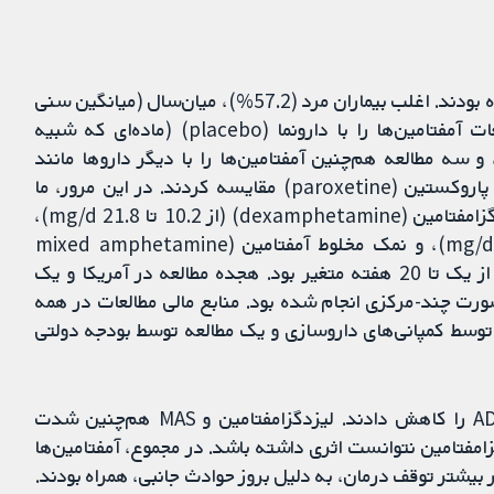
مرورگران 19 مطالعه را یافتند که 2521 بیمار را وارد کرده بودند. اغلب بیماران مرد (57.2%)، میان‌سال (میانگین سنی
35.3 سال) و سفیدپوست (84.5%) بودند. این مطالعات آمفتامین‌ها را با دارونما (placebo) (ماده‌ای که شبیه
 و سه مطالعه هم‌چنین آمفتامین‌ها را با دیگر داروها مانند
گوانفاسین (guanfacine)؛ مودافینیل (modafinil) و پاروکستین (paroxetine) مقایسه کردند. در این مرور، ما
تاثیرات سه نوع مختلف آمفتامین‌ها را بررسی کردیم: دگزامفتامین (dexamphetamine) (از 10.2 تا 21.8 mg/d)،
لیزدگزامفتامین (lisdexamfetamine) (از 30 تا 70 mg/d)، و نمک مخلوط آمفتامین (mixed amphetamine
salts; MAS) (از 12.5 تا 80 mg/d). طول دوره درمان از یک تا 20 هفته متغیر بود. هجده مطالعه در آمریکا و یک
‌صورت چند-مرکزی انجام شده بود. منابع مالی مطالعات در همه
 توسط کمپانی‌های داروسازی و یک مطالعه توسط بودجه دولتی
همه آمفتامین‌ها، از نظر بیماران، شدت نشانه‌های ADHD را کاهش دادند. لیزدگزامفتامین و MAS هم‌چنین شدت
د؛ اما دگزامفتامین نتوانست اثری داشته باشد. در مجموع، آمفتامین‌ها
ر بیشتر توقف درمان، به دلیل بروز حوادث جانبی، همراه بودند.