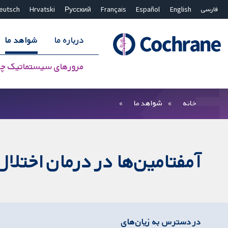
فارسی
English
Español
Français
Русский
Hrvatski
eutsch
درباره ما
شواهد ما
مرورهای سیستماتیک چ
بستن جستجو ✖
فیلترها
خانه
شواهد ما
آمفتامین‌ها در درمان اختلال نقص توج
در دسترس به زیان‌های