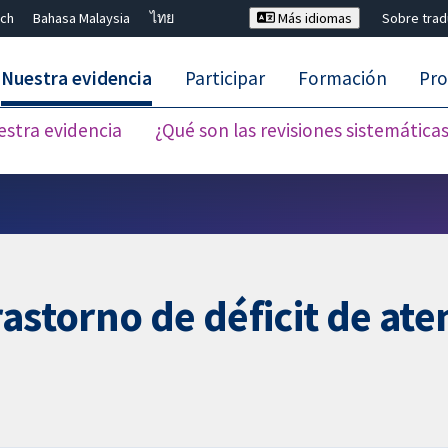
ch
Bahasa Malaysia
ไทย
Más idiomas
Sobre tra
Nuestra evidencia
Participar
Formación
Pro
estra evidencia
¿Qué son las revisiones sistemática
Cerrar búsqueda ✖
astorno de déficit de ate