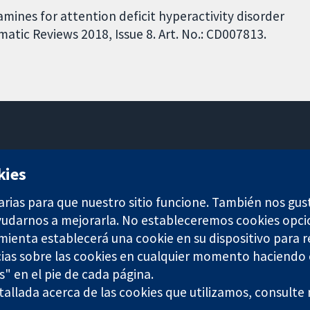
amines for attention deficit hyperactivity disorder
atic Reviews 2018, Issue 8. Art. No.: CD007813.
11-13 Cavendish Square
kies
Londres
W1G 0AN
arias para que nuestro sitio funcione. También nos gus
Reino Unido
ayudarnos a mejorarla. No estableceremos cookies opci
amienta establecerá una cookie en su dispositivo para r
ias sobre las cookies en cualquier momento haciendo c
s" en el pie de cada página.
allada acerca de las cookies que utilizamos, consulte
any limited by guarantee (no. 03044323) registered in England & W