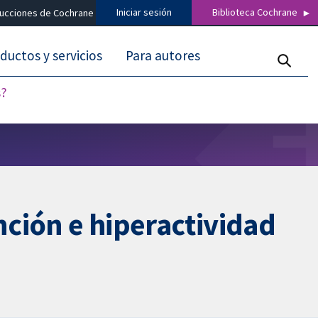
Iniciar sesión
Biblioteca Cochrane
ducciones de Cochrane
ductos y servicios
Para autores
s?
nción e hiperactividad