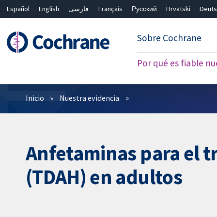
Español
English
فارسی
Français
Русский
Hrvatski
Deuts
繁體中文
简体中文
Sobre Cochrane
Por qué es fiable nu
Filtros
Inicio
Nuestra evidencia
Anfetaminas para el tr
(TDAH) en adultos