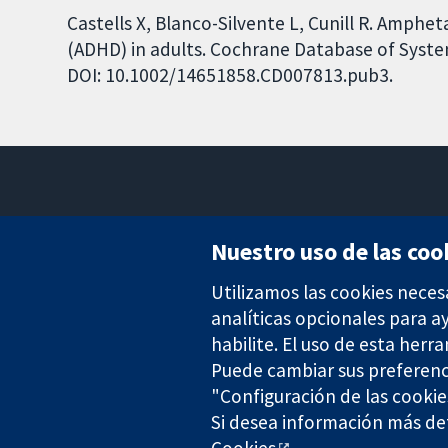
Castells X, Blanco-Silvente L, Cunill R. Amphet
(ADHD) in adults. Cochrane Database of System
DOI: 10.1002/14651858.CD007813.pub3.
Nuestro uso de las coo
Utilizamos las cookies neces
Evidencia fiable.
Decisiones informadas.
analíticas opcionales para 
Mejor salud.
habilite. El uso de esta herr
Puede cambiar sus preferenc
"Configuración de las cookie
Si desea información más det
The Cochrane Collaboration is a charity (no. 1045921) and a comp
Cookies
.