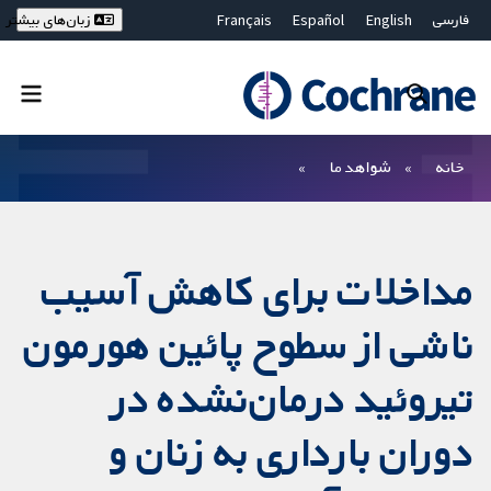
فارسی
English
Español
Français
زبان‌های بیشتر
Deutsch
Hrvatski
Русский
简体中文
繁體中文
ไทย
Bahasa Malaysia
بستن جستجو ✖
فیلترها
خانه
شواهد ما
مداخلات برای کاهش آسیب
ناشی از سطوح پائین هورمون
تیروئید درمان‌نشده در
دوران بارداری به زنان و