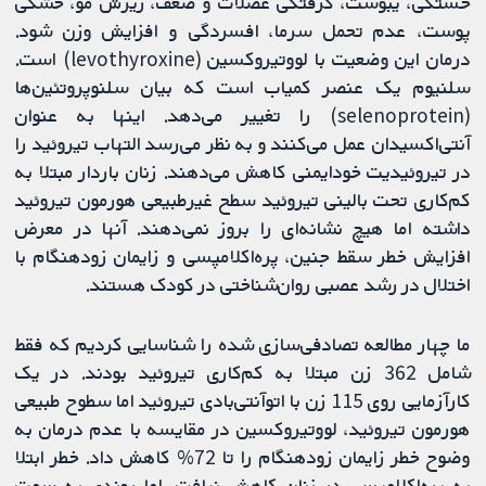
خستگی، یبوست، گرفتگی عضلات و ضعف، ریزش مو، خشکی
پوست، عدم تحمل سرما، افسردگی و افزایش وزن شود.
درمان این وضعیت با لووتیروکسین (levothyroxine) است.
سلنیوم یک عنصر کمیاب است که بیان سلنوپروتئین‌ها
(selenoprotein) را تغییر می‌دهد. اینها به عنوان
آنتی‌اکسیدان عمل می‌کنند و به نظر می‌رسد التهاب تیروئید را
در تیروئیدیت خودایمنی کاهش می‌دهند. زنان باردار مبتلا به
کم‌کاری تحت بالینی تیروئید سطح غیرطبیعی هورمون تیروئید
داشته اما هیچ نشانه‌ای را بروز نمی‌دهند. آنها در معرض
افزایش خطر سقط جنین، پره‌اکلامپسی و زایمان زودهنگام با
اختلال در رشد عصبی روان‌شناختی در کودک هستند.
ما چهار مطالعه تصادفی‌سازی شده را شناسایی کردیم که فقط
شامل 362 زن مبتلا به کم‌کاری تیروئید بودند. در یک
کارآزمایی روی 115 زن با اتوآنتی‌بادی تیروئید اما سطوح طبیعی
هورمون تیروئید، لووتیروکسین در مقایسه با عدم درمان به
وضوح خطر زایمان زودهنگام را تا 72% کاهش داد. خطر ابتلا
به پره‌اکلامپسی در زنان کاهش نیافت، اما روندی به سمت