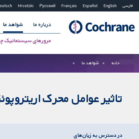
فارسی
English
Español
Français
Русский
Hrvatski
eutsch
درباره ما
شواهد ما
مرورهای سیستماتیک چ
بستن جستجو ✖
فیلترها
خانه
شواهد ما
تاثیر عوامل محرک اریتروپوئ
در دسترس به زیان‌های