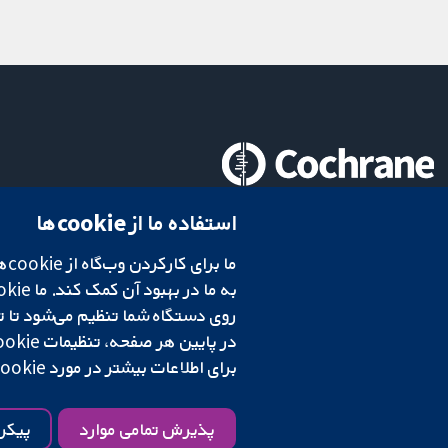
تحقیقات قابل اعتماد.
استفاده ما از cookie‌ها
تصمیم‌گیری آگاهانه.
سلامت بهتر.
در پایین هر صفحه، تنظیمات cookie‌ خود را تغییر دهید.
شبکه همکاری کاکرین، یک مؤسسه خیریه (شماره 1045921) و یک شرکت با مسئولیت محدود به‌صورت ضمانت (شماره 03044323) ثبت‌شده در انگلستان و ولز است. شماره ثبت مالیات بر ارزش افزوده: GB 718 2127 49.
برای اطلاعات بیشتر در مورد cookie‌هایی که استفاده می‌کنیم،
شرایط و ضوابط وب‌سایت
|
سلب مسئولیت
|
حریم خصوصی
|
سیاست کوکی‌ها
پذیرش تمامی موارد
پیکر