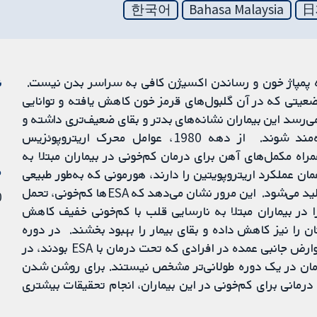
한국어
Bahasa Malaysia
日
ه پمپاژ خون و رساندن اکسیژن کافی به سراسر بدن نیست.
ن
ضعیتی که در آن گلبول‌های قرمز خون کاهش یافته و توانایی
‌رسد این بیماران نشانه‌های بدتر و بقای ضعیف‌تری داشته و
ممکن است از درمان بیشتر برای کم‌خونی خود بهره‌مند شوند. از دهه 1980، عوامل محرک اریتروپوئزیس
erythropoiesis-stimulating age) به همراه مکمل‌های آهن برای درمان کم‌خونی در بیماران مبتلا به
م
زمن کلیه و سرطان استفاده شده‌اند. ESAها همان عملکرد اریتروپویتین را دارند، هورمونی که به‌طور طبیعی
توسط کلیه‌ها برای افزایش تولید گلبول‌های قرمز خون تولید می‌شود. این مرور نشان می‌دهد که ESAها کم‌خونی، تحمل
20 
 در بیماران مبتلا به نارسایی قلب با کم‌خونی خفیف کاهش
ارستان را نیز کاهش داده و بقای بیمار را بهبود بخشند. در دوره
مطالعه 2 تا 12 ماه (حداکثر 12 ماه)، هیچ افزایشی در عوارض جانبی عمده در افرادی که تحت درمان با ESA بودند، در
رمان در یک دوره طولانی‌تر مشخص نیستند. برای روشن شدن
خطر بودن (safety) ESAها به عنوان درمانی برای کم‌خونی در این بیماران، انجام تحقیقات بیشتری